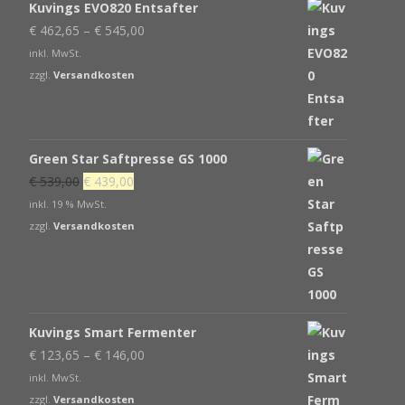
Kuvings EVO820 Entsafter
€
462,65
–
€
545,00
inkl. MwSt.
zzgl.
Versandkosten
Green Star Saftpresse GS 1000
Ursprünglicher
Aktueller
€
539,00
€
439,00
Preis
Preis
inkl. 19 % MwSt.
war:
ist:
zzgl.
Versandkosten
€ 539,00
€ 439,00.
Kuvings Smart Fermenter
€
123,65
–
€
146,00
inkl. MwSt.
zzgl.
Versandkosten