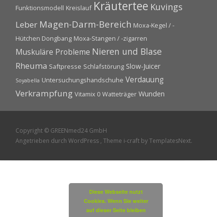
Kräutertee
Kuvings
Funktionsmodell
Kreislauf
Magen-Darm-Bereich
Leber
Moxa-Kegel / -
Hütchen Dongbang
Moxa-Stangen / -zigarren
Nieren und Blase
Muskuläre Probleme
Rheuma
Slow-Juicer
Saftpresse
Schlafstörung
Verdauung
Untersuchungshandschuhe
Soyabella
Verkrampfung
Wunden
Vitamix 0
Watteträger
Copyright © GREENmed24 GmbH
Angetrieben durch WordPress
, Theme
i-craft
by TemplatesNext.
Diese Webseite nutzt
Cookies. Wenn Sie weiter
auf dieser Seite bleiben