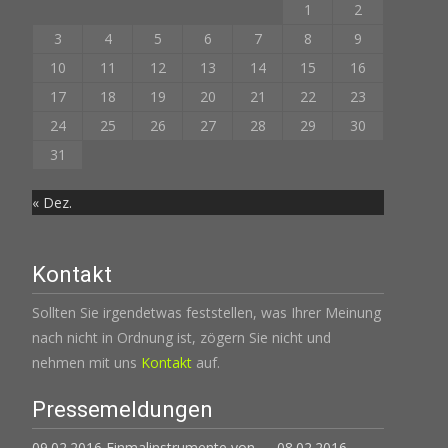
1
2
3
4
5
6
7
8
9
10
11
12
13
14
15
16
17
18
19
20
21
22
23
24
25
26
27
28
29
30
31
« Dez.
Kontakt
Sollten Sie irgendetwas feststellen, was Ihrer Meinung
nach nicht in Ordnung ist, zögern Sie nicht und
nehmen mit uns
Kontakt
auf.
Pressemeldungen
09.02.2016 Einmalinstrumente von......
08.02.2016