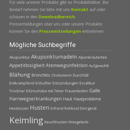
Für viele unserer Produkte gibt es Produktblätter. Bei
Bedarf nehmen Sie bitte mit uns
Kontakt
auf oder
schauen in den
Downloadbereich
.
Pressemeldungen über uns oder unsere Produkte
können Sie den
Pressemitteilungen
entnehmen.
Mögliche Suchbegriffe
Akupunkturnadeln
Akupunktur
Alpenkräutertee
Appetitlosigkeit
Atemwegsinfektion
Aufgewühlt
Blähung
Bronchitis
Cholesterin
Durchfall
Entkrampfend
Entsafter
Entzündungen
Excalibur
Galle
Trockner 9 Einschübe mit Timer
Frauenleiden
Harnwegserkrankungen
Haut
Hautprobleme
Husten
Heizkissen
Infrarot Rohkost Dörrgerät
Keimling
Keuchhusten
Kniegelenk-