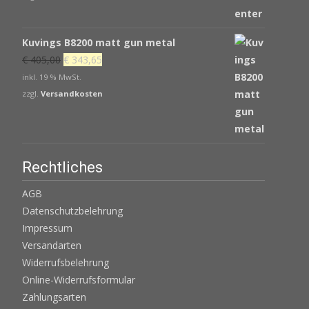
Kuvings B8200 matt gun metal
Ursprünglicher
Aktueller
€
405,00
€
343,65
Preis
Preis
inkl. 19 % MwSt.
war:
ist:
zzgl.
Versandkosten
€ 405,00
€ 343,65.
Rechtliches
AGB
Datenschutzbelehrung
Impressum
Versandarten
Widerrufsbelehrung
Online-Widerrufsformular
Zahlungsarten