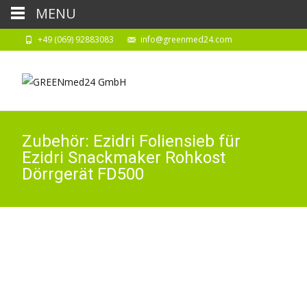
MENU
+49 (069) 92883083
info@greenmed24.com
Zubehör: Ezidri Foliensieb für
Ezidri Snackmaker Rohkost
Dörrgerät FD500