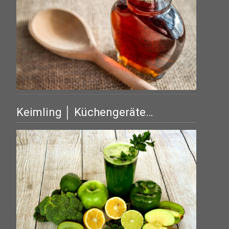
Keimling │ Küchengeräte…