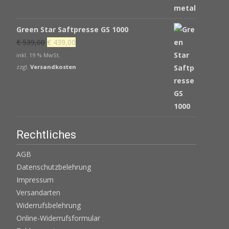
Green Star Saftpresse GS 1000
Ursprünglicher
Aktueller
€
539,00
€
439,00
Preis
Preis
inkl. 19 % MwSt.
war:
ist:
zzgl.
Versandkosten
€ 539,00
€ 439,00.
Rechtliches
AGB
Datenschutzbelehrung
Impressum
Versandarten
Widerrufsbelehrung
Online-Widerrufsformular