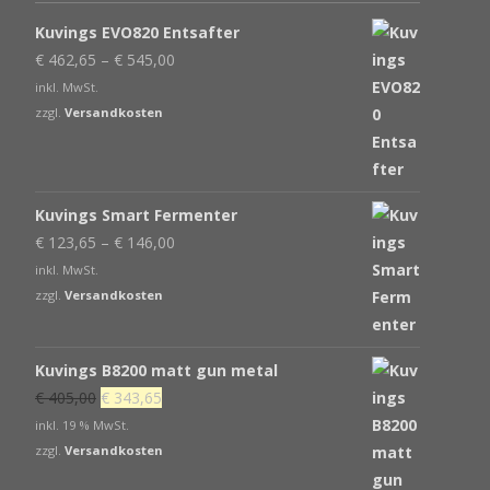
Kuvings EVO820 Entsafter
€
462,65
–
€
545,00
inkl. MwSt.
zzgl.
Versandkosten
Kuvings Smart Fermenter
€
123,65
–
€
146,00
inkl. MwSt.
zzgl.
Versandkosten
Kuvings B8200 matt gun metal
Ursprünglicher
Aktueller
€
405,00
€
343,65
Preis
Preis
inkl. 19 % MwSt.
war:
ist:
zzgl.
Versandkosten
€ 405,00
€ 343,65.