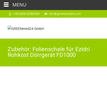
MENU
+49 (069) 92883083
info@greenmed24.com
Zubehör: Folienschale für Ezidri
Rohkost Dörrgerät FD1000