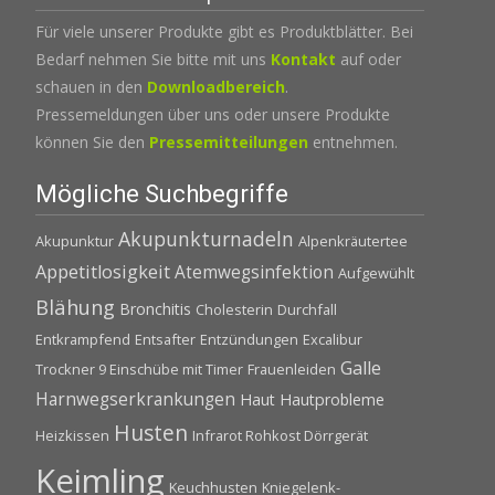
Für viele unserer Produkte gibt es Produktblätter. Bei
Bedarf nehmen Sie bitte mit uns
Kontakt
auf oder
schauen in den
Downloadbereich
.
Pressemeldungen über uns oder unsere Produkte
können Sie den
Pressemitteilungen
entnehmen.
Mögliche Suchbegriffe
Akupunkturnadeln
Akupunktur
Alpenkräutertee
Appetitlosigkeit
Atemwegsinfektion
Aufgewühlt
Blähung
Bronchitis
Cholesterin
Durchfall
Entkrampfend
Entsafter
Entzündungen
Excalibur
Galle
Trockner 9 Einschübe mit Timer
Frauenleiden
Harnwegserkrankungen
Haut
Hautprobleme
Husten
Heizkissen
Infrarot Rohkost Dörrgerät
Keimling
Keuchhusten
Kniegelenk-