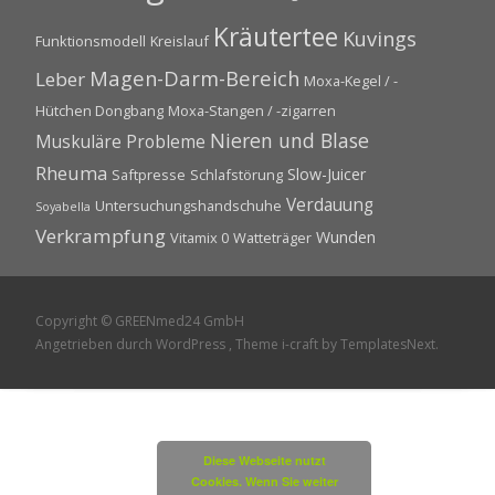
Kräutertee
Kuvings
Funktionsmodell
Kreislauf
Magen-Darm-Bereich
Leber
Moxa-Kegel / -
Hütchen Dongbang
Moxa-Stangen / -zigarren
Nieren und Blase
Muskuläre Probleme
Rheuma
Slow-Juicer
Saftpresse
Schlafstörung
Verdauung
Untersuchungshandschuhe
Soyabella
Verkrampfung
Wunden
Vitamix 0
Watteträger
Copyright © GREENmed24 GmbH
Angetrieben durch WordPress
, Theme
i-craft
by TemplatesNext.
Diese Webseite nutzt
Cookies. Wenn Sie weiter