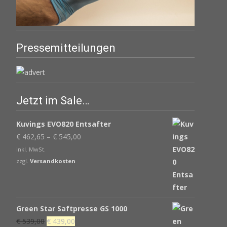
Pressemitteilungen
Jetzt im Sale…
Kuvings EVO820 Entsafter
€
462,65
–
€
545,00
inkl. MwSt.
zzgl.
Versandkosten
Green Star Saftpresse GS 1000
Ursprünglicher
Aktueller
€
539,00
€
439,00