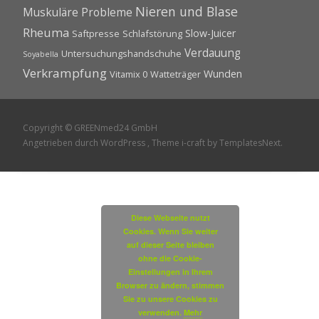
Nieren und Blase
Muskuläre Probleme
Rheuma
Slow-Juicer
Saftpresse
Schlafstörung
Verdauung
Untersuchungshandschuhe
Soyabella
Verkrampfung
Wunden
Vitamix 0
Watteträger
Copyright © GREENmed24 GmbH
Angetrieben durch WordPress
, Theme
i-craft
by TemplatesNext.
Diese Webseite nutzt
Cookies. Wenn Sie weiter
auf dieser Seite bleiben
ohne die Cookie-
Einstellungen in Ihrem
Browser zu ändern, stimmen
Sie zu unsere Cookies zu
verwenden.
Mehr