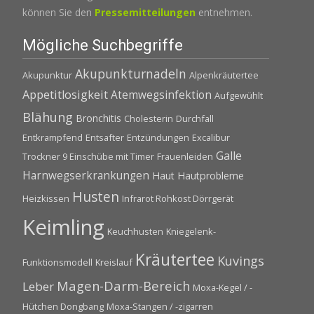
können Sie den
Pressemitteilungen
entnehmen.
Mögliche Suchbegriffe
Akupunkturnadeln
Akupunktur
Alpenkräutertee
Appetitlosigkeit
Atemwegsinfektion
Aufgewühlt
Blähung
Bronchitis
Cholesterin
Durchfall
Entkrampfend
Entsafter
Entzündungen
Excalibur
Galle
Trockner 9 Einschübe mit Timer
Frauenleiden
Harnwegserkrankungen
Haut
Hautprobleme
Husten
Heizkissen
Infrarot Rohkost Dörrgerät
Keimling
Keuchhusten
Kniegelenk-
Kräutertee
Kuvings
Funktionsmodell
Kreislauf
Magen-Darm-Bereich
Leber
Moxa-Kegel / -
Hütchen Dongbang
Moxa-Stangen / -zigarren