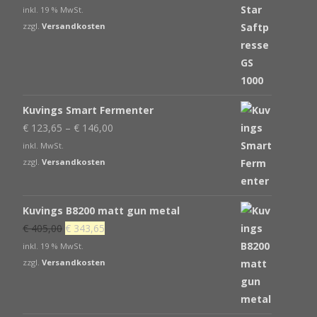
Preis
Preis
inkl. 19 % MwSt.
war:
ist:
zzgl.
Versandkosten
€ 539,00
€ 439,00.
Kuvings Smart Fermenter
€
123,65
–
€
146,00
inkl. MwSt.
zzgl.
Versandkosten
Kuvings B8200 matt gun metal
Ursprünglicher
Aktueller
€
405,00
€
343,65
Preis
Preis
inkl. 19 % MwSt.
war:
ist:
zzgl.
Versandkosten
€ 405,00
€ 343,65.