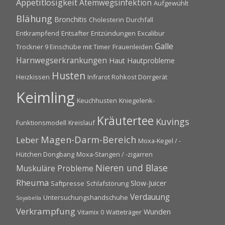
Appetitlosigkeit
Atemwegsinfektion
Aufgewühlt
Blähung
Bronchitis
Cholesterin
Durchfall
Entkrampfend
Entsafter
Entzündungen
Excalibur
Galle
Trockner 9 Einschübe mit Timer
Frauenleiden
Harnwegserkrankungen
Haut
Hautprobleme
Husten
Heizkissen
Infrarot Rohkost Dörrgerät
Keimling
Keuchhusten
Kniegelenk-
Kräutertee
Kuvings
Funktionsmodell
Kreislauf
Magen-Darm-Bereich
Leber
Moxa-Kegel / -
Hütchen Dongbang
Moxa-Stangen / -zigarren
Nieren und Blase
Muskuläre Probleme
Rheuma
Slow-Juicer
Saftpresse
Schlafstörung
Verdauung
Untersuchungshandschuhe
Soyabella
Verkrampfung
Wunden
Vitamix 0
Watteträger