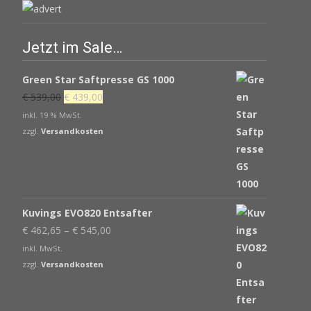
Jetzt im Sale…
Green Star Saftpresse GS 1000
Ursprünglicher
Aktueller
€
539,00
€
439,00
Preis
Preis
inkl. 19 % MwSt.
war:
ist:
zzgl.
Versandkosten
€ 539,00
€ 439,00.
Kuvings EVO820 Entsafter
€
462,65
–
€
545,00
inkl. MwSt.
zzgl.
Versandkosten