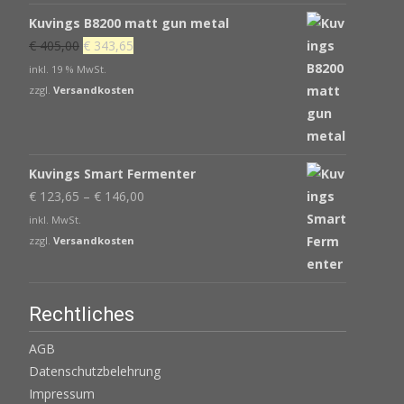
Kuvings B8200 matt gun metal
Ursprünglicher
Aktueller
€
405,00
€
343,65
Preis
Preis
inkl. 19 % MwSt.
war:
ist:
zzgl.
Versandkosten
€ 405,00
€ 343,65.
Kuvings Smart Fermenter
€
123,65
–
€
146,00
inkl. MwSt.
zzgl.
Versandkosten
Rechtliches
AGB
Datenschutzbelehrung
Impressum