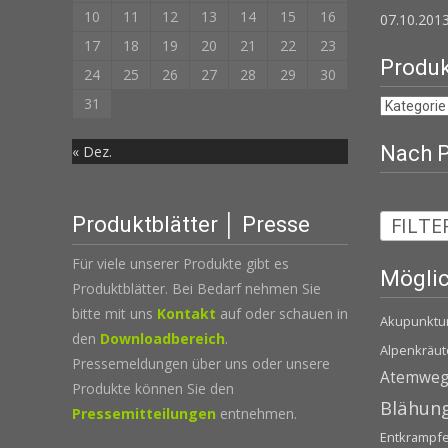
10
11
12
13
14
15
16
07.10.2013
17
18
19
20
21
22
23
Produk
24
25
26
27
28
29
30
31
Nach Pr
« Dez.
FILTE
Produktblätter │ Presse
Für viele unserer Produkte gibt es
Möglic
Produktblätter. Bei Bedarf nehmen Sie
bitte mit uns
Kontakt
auf oder schauen in
Akupunktu
den
Downloadbereich
.
Alpenkräut
Pressemeldungen über uns oder unsere
Atemwegs
Produkte können Sie den
Blähun
Pressemitteilungen
entnehmen.
Entkrampf