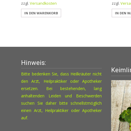
zzgl.
Versandkosten
zzgl.
Versa
IN DEN WARENKORB
IN DEN 
Hinweis:
Keimli
Bitte bedenken Sie, dass Heilkräuter nicht
den Arzt, Heilpraktiker oder Apotheker
ersetzen. Bei bestehenden, lang
anhaltenden Leiden und Beschwerden
suchen Sie daher bitte schnellstmöglich
einen Arzt, Heilpraktiker oder Apotheker
auf.