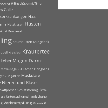
rockner 9 Einschübe mit Timer
Galle
en
serkrankungen
Haut
Husten
leme
Heizkissen
hkost Dörrgerät
ling
Keuchhusten
Kniegelenk-
Kräutertee
odell
Kreislauf
Magen-Darm-
Leber
Moxa-Kegel / -Hütchen Dongbang
Muskuläre
en / -zigarren
Nieren und Blase
e
Slow-
Saftpresse
Schlafstörung
Untersuchungshandschuhe
ella
Verkrampfung
ng
Vitamix 0