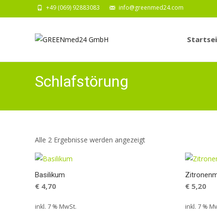
+49 (069) 92883083
info@greenmed24.com
Zum
Inhalt
Startse
springen
Schlafstörung
Alle 2 Ergebnisse werden angezeigt
Basilikum
Zitronenm
€
4,70
€
5,20
inkl. 7 % MwSt.
inkl. 7 % M