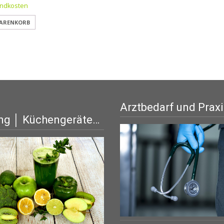
ndkosten
WARENKORB
Arztbedarf und Prax
ng │ Küchengeräte…