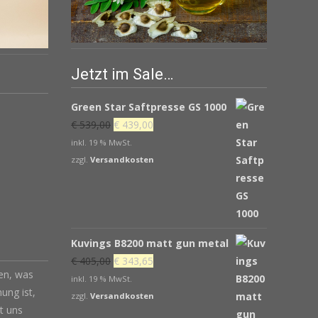
Jetzt im Sale…
Green Star Saftpresse GS 1000
Ursprünglicher
Aktueller
€
539,00
€
439,00
Preis
Preis
inkl. 19 % MwSt.
war:
ist:
zzgl.
Versandkosten
€ 539,00
€ 439,00.
Kuvings B8200 matt gun metal
Ursprünglicher
Aktueller
€
405,00
€
343,65
len, was
Preis
Preis
inkl. 19 % MwSt.
ung ist,
war:
ist:
zzgl.
Versandkosten
t uns
€ 405,00
€ 343,65.