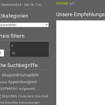
Kontakt
auf.
 Greenmed24 - Die Nr. 1 in...
Unsere Empfehlung
tkategorien
eis filtern
Min.
Max.
R
Preis
Preis
he Suchbegriffe
Akupunkturnadeln
r
Appetitlosigkeit
ertee
infektion
Aufgewühlt
g
Bronchitis
Cholesterin
Durchfall
end
Entsafter
Entzündungen