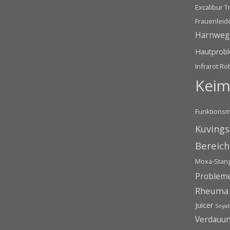
Excalibur T
Frauenleid
Harnweg
Hautprob
Infrarot Ro
Keim
Funktionsm
Kuvings
Bereich
Moxa-Stang
Problem
Rheuma
Juicer
Soyab
Verdauu