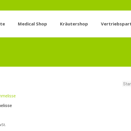
ite
Medical Shop
Kräutershop
Vertriebspar
elisse
wSt.