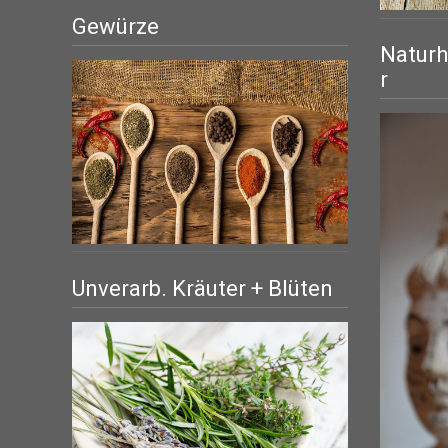
Gewürze
Naturh
r
Unverarb. Kräuter + Blüten