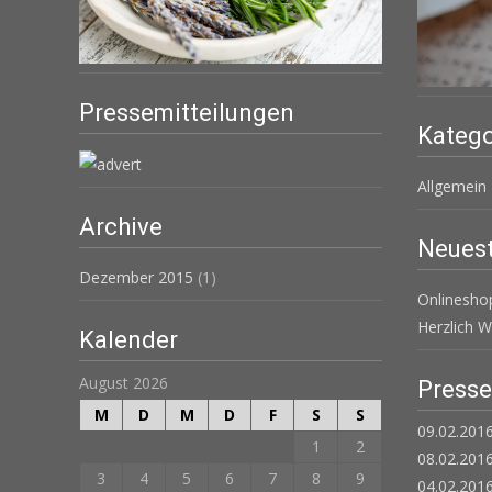
Pressemitteilungen
Katego
Allgemein
Archive
Neuest
Dezember 2015
(1)
Onlinesh
Herzlich 
Kalender
August 2026
Press
M
D
M
D
F
S
S
09.02.2016
1
2
08.02.2016
3
4
5
6
7
8
9
04.02.201