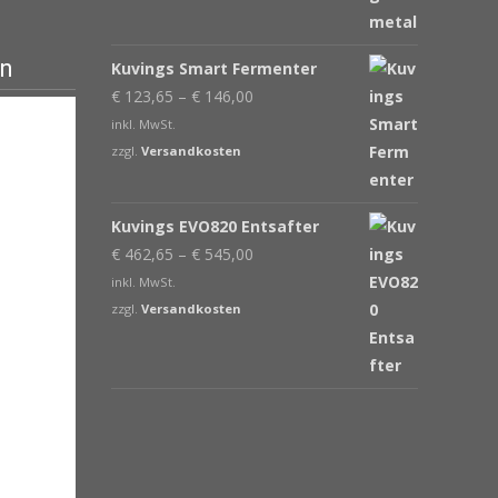
en
Kuvings Smart Fermenter
€
123,65
–
€
146,00
inkl. MwSt.
zzgl.
Versandkosten
Kuvings EVO820 Entsafter
€
462,65
–
€
545,00
inkl. MwSt.
zzgl.
Versandkosten