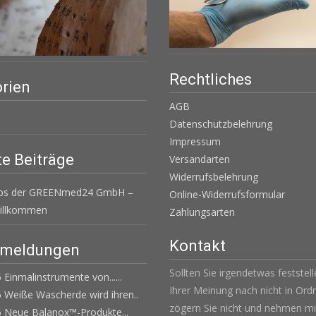
Rechtliches
rien
AGB
Datenschutzbelehrung
Impressum
e Beiträge
Versandarten
Widerrufsbelehrung
ops der GREENmed24 GmbH –
Online-Widerrufsformular
Willkommen
Zahlungsarten
Kontakt
emeldungen
Sollten Sie irgendetwas feststel
 Einmalinstrumente von......
Ihrer Meinung nach nicht in Ordn
 Weiße Wascherde wird ihren..
zögern Sie nicht und nehmen mi
6 Neue Balanox™-Produkte...