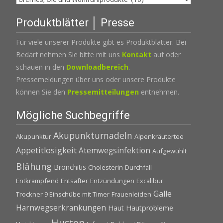
Produktblätter │ Presse
Für viele unserer Produkte gibt es Produktblätter. Bei
Bedarf nehmen Sie bitte mit uns
Kontakt
auf oder
schauen in den
Downloadbereich
.
Pressemeldungen über uns oder unsere Produkte
können Sie den
Pressemitteilungen
entnehmen.
Mögliche Suchbegriffe
Akupunkturnadeln
Akupunktur
Alpenkräutertee
Appetitlosigkeit
Atemwegsinfektion
Aufgewühlt
Blähung
Bronchitis
Cholesterin
Durchfall
Entkrampfend
Entsafter
Entzündungen
Excalibur
Galle
Trockner 9 Einschübe mit Timer
Frauenleiden
Harnwegserkrankungen
Haut
Hautprobleme
Husten