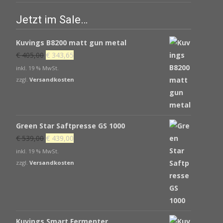
Jetzt im Sale…
Kuvings B8200 matt gun metal
Ursprünglicher
Aktueller
€
405,00
€
343,65
Preis
Preis
inkl. 19 % MwSt.
war:
ist:
zzgl.
Versandkosten
€ 405,00
€ 343,65.
Green Star Saftpresse GS 1000
Ursprünglicher
Aktueller
€
539,00
€
439,00
Preis
Preis
inkl. 19 % MwSt.
war:
ist:
zzgl.
Versandkosten
€ 539,00
€ 439,00.
Kuvings Smart Fermenter