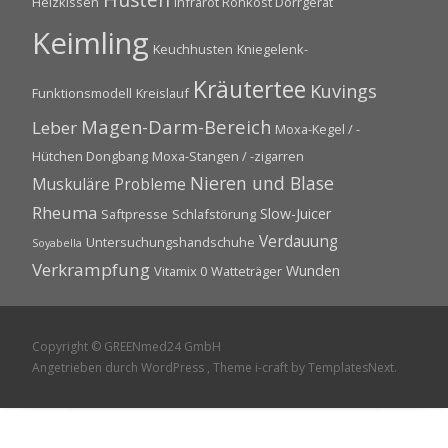
Heizkissen
Infrarot Rohkost Dörrgerät
Keimling
Keuchhusten
Kniegelenk-
Kräutertee
Kuvings
Funktionsmodell
Kreislauf
Magen-Darm-Bereich
Leber
Moxa-Kegel / -
Hütchen Dongbang
Moxa-Stangen / -zigarren
Nieren und Blase
Muskuläre Probleme
Rheuma
Slow-Juicer
Saftpresse
Schlafstörung
Verdauung
Untersuchungshandschuhe
Soyabella
Verkrampfung
Wunden
Vitamix 0
Watteträger
Copyright © GREENmed24 GmbH
Angetrieben durch WordPress
, Theme
i-craft
by TemplatesNext.