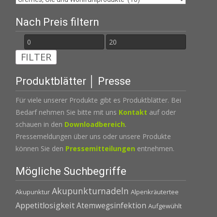
Nach Preis filtern
Min.
Max.
FILTER
Preis
Preis
Produktblätter │ Presse
Für viele unserer Produkte gibt es Produktblätter. Bei
Bedarf nehmen Sie bitte mit uns
Kontakt
auf oder
schauen in den
Downloadbereich
.
Pressemeldungen über uns oder unsere Produkte
können Sie den
Pressemitteilungen
entnehmen.
Mögliche Suchbegriffe
Akupunkturnadeln
Akupunktur
Alpenkräutertee
Appetitlosigkeit
Atemwegsinfektion
Aufgewühlt