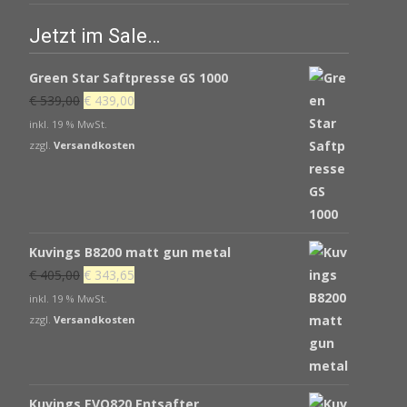
Jetzt im Sale…
Green Star Saftpresse GS 1000
Ursprünglicher
Aktueller
€
539,00
€
439,00
Preis
Preis
inkl. 19 % MwSt.
war:
ist:
zzgl.
Versandkosten
€ 539,00
€ 439,00.
Kuvings B8200 matt gun metal
Ursprünglicher
Aktueller
€
405,00
€
343,65
Preis
Preis
inkl. 19 % MwSt.
war:
ist:
zzgl.
Versandkosten
€ 405,00
€ 343,65.
Kuvings EVO820 Entsafter