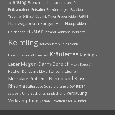
Blähung
Bronchitis
Cholesterin
Durchfall
Entkrampfend
Entsafter
Entzündungen
Excalibur
Galle
Trockner 9 Einschübe mit Timer
Frauenleiden
Harnwegserkrankungen
Haut
Hautprobleme
Husten
Heizkissen
Infrarot Rohkost Dörrgerät
Keimling
Keuchhusten
Kniegelenk-
Kräutertee
Kuvings
Funktionsmodell
Kreislauf
Magen-Darm-Bereich
Leber
Moxa-Kegel / -
Hütchen Dongbang
Moxa-Stangen / -zigarren
Nieren und Blase
Muskuläre Probleme
Rheuma
Slow-Juicer
Saftpresse
Schlafstörung
Verdauung
Untersuchungshandschuhe
Soyabella
Verkrampfung
Wunden
Vitamix 0
Watteträger