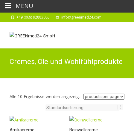
MENU
+49 (069) 92883083
info@greenmed24.com
Cremes, Öle und Wohlfühlprodukte
Alle 10 Ergebnisse werden angezeigt
Arnikacreme
Beinwellcreme