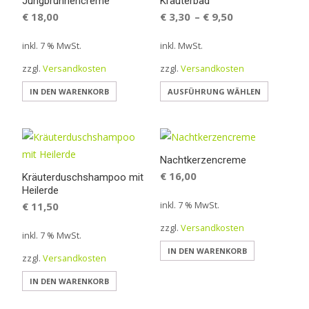
Jungbrunnencreme
Kräuterbad
€
18,00
€
3,30
€
9,50
–
inkl. 7 % MwSt.
inkl. MwSt.
zzgl.
Versandkosten
zzgl.
Versandkosten
Dieses
IN DEN WARENKORB
AUSFÜHRUNG WÄHLEN
Produkt
weist
mehrere
Variante
Nachtkerzencreme
€
16,00
auf.
Kräuterduschshampoo mit
Heilerde
Die
€
11,50
inkl. 7 % MwSt.
Optionen
können
zzgl.
Versandkosten
inkl. 7 % MwSt.
auf
IN DEN WARENKORB
zzgl.
Versandkosten
der
Produkts
IN DEN WARENKORB
gewählt