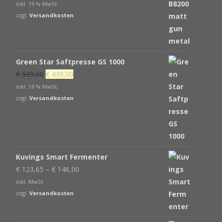
Preis
Preis
inkl. 19 % MwSt.
war:
ist:
zzgl.
Versandkosten
€ 405,00
€ 343,65.
Green Star Saftpresse GS 1000
Ursprünglicher
Aktueller
€
539,00
€
439,00
Preis
Preis
inkl. 19 % MwSt.
war:
ist:
zzgl.
Versandkosten
€ 539,00
€ 439,00.
Kuvings Smart Fermenter
€
123,65
–
€
146,00
inkl. MwSt.
zzgl.
Versandkosten