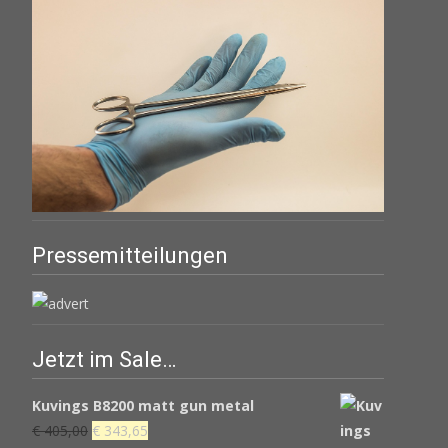
Pressemitteilungen
Jetzt im Sale…
Kuvings B8200 matt gun metal
Ursprünglicher
Aktueller
€
405,00
€
343,65