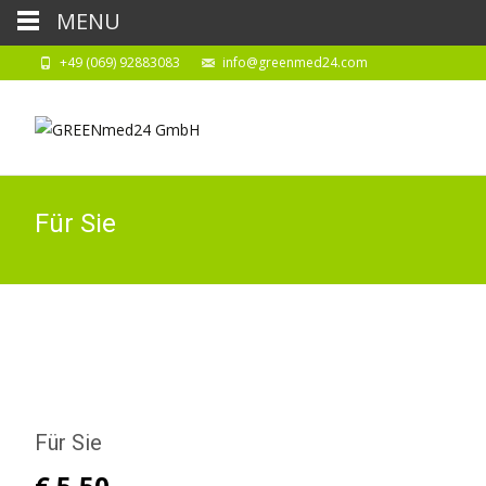
MENU
+49 (069) 92883083
info@greenmed24.com
Für Sie
Für Sie
€
5,50