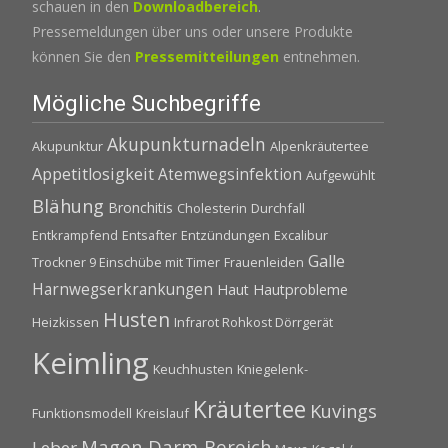
schauen in den
Downloadbereich
.
Pressemeldungen über uns oder unsere Produkte
können Sie den
Pressemitteilungen
entnehmen.
Mögliche Suchbegriffe
Akupunkturnadeln
Akupunktur
Alpenkräutertee
Appetitlosigkeit
Atemwegsinfektion
Aufgewühlt
Blähung
Bronchitis
Cholesterin
Durchfall
Entkrampfend
Entsafter
Entzündungen
Excalibur
Galle
Trockner 9 Einschübe mit Timer
Frauenleiden
Harnwegserkrankungen
Haut
Hautprobleme
Husten
Heizkissen
Infrarot Rohkost Dörrgerät
Keimling
Keuchhusten
Kniegelenk-
Kräutertee
Kuvings
Funktionsmodell
Kreislauf
Magen-Darm-Bereich
Leber