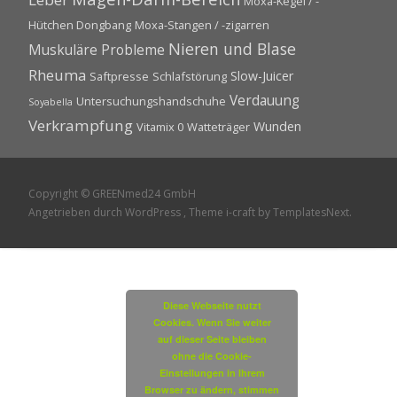
Moxa-Kegel / -
Hütchen Dongbang
Moxa-Stangen / -zigarren
Nieren und Blase
Muskuläre Probleme
Rheuma
Slow-Juicer
Saftpresse
Schlafstörung
Verdauung
Untersuchungshandschuhe
Soyabella
Verkrampfung
Wunden
Vitamix 0
Watteträger
Copyright © GREENmed24 GmbH
Angetrieben durch WordPress
, Theme
i-craft
by TemplatesNext.
Diese Webseite nutzt
Cookies. Wenn Sie weiter
auf dieser Seite bleiben
ohne die Cookie-
Einstellungen in Ihrem
Browser zu ändern, stimmen