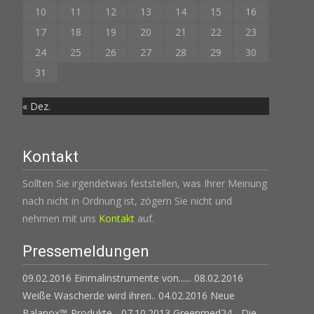
10
11
12
13
14
15
16
17
18
19
20
21
22
23
24
25
26
27
28
29
30
31
« Dez.
Kontakt
Sollten Sie irgendetwas feststellen, was Ihrer Meinung
nach nicht in Ordnung ist, zögern Sie nicht und
nehmen mit uns
Kontakt
auf.
Pressemeldungen
09.02.2016 Einmalinstrumente von......
08.02.2016
Weiße Wascherde wird ihren..
04.02.2016 Neue
Balanox™-Produkte...
07.10.2013 Greenmed24 - Die