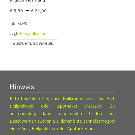
In guter Hoffnung
–
€
5,50
€
21,00
inkl. MwSt.
zzgl.
Versandkosten
Dieses
AUSFÜHRUNG WÄHLEN
Produkt
weist
mehrere
Varianten
auf.
Hinweis:
Die
Optionen
Bitte bedenken Sie, dass Heilkräuter nicht den Arzt,
können
Heilpraktiker oder Apotheker ersetzen. Bei
auf
bestehenden, lang anhaltenden Leiden und
der
Beschwerden suchen Sie daher bitte schnellstmöglich
Produktseite
einen Arzt, Heilpraktiker oder Apotheker auf.
gewählt