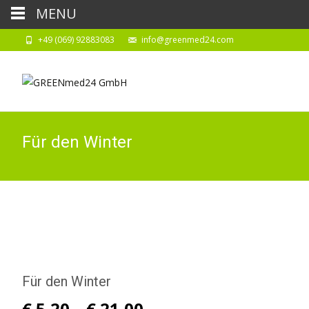
MENU
+49 (069) 92883083
info@greenmed24.com
Für den Winter
Für den Winter
€
5,20
–
€
21,00