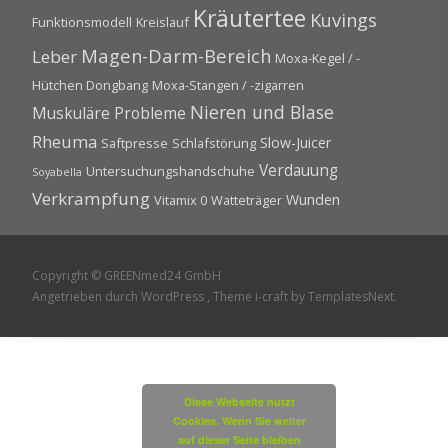
Kräutertee
Kuvings
Funktionsmodell
Kreislauf
Magen-Darm-Bereich
Leber
Moxa-Kegel / -
Hütchen Dongbang
Moxa-Stangen / -zigarren
Nieren und Blase
Muskuläre Probleme
Rheuma
Slow-Juicer
Saftpresse
Schlafstörung
Verdauung
Untersuchungshandschuhe
Soyabella
Verkrampfung
Wunden
Vitamix 0
Watteträger
Copyright © GREENmed24 GmbH
Angetrieben durch WordPress
, Theme
i-craft
by TemplatesNext.
Diese Webseite nutzt
Cookies. Wenn Sie weiter
auf dieser Seite bleiben