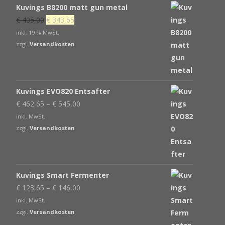
Kuvings B8200 matt gun metal
Ursprünglicher
Aktueller
€
405,00
€
343,65
Preis
Preis
inkl. 19 % MwSt.
war:
ist:
zzgl.
Versandkosten
€ 405,00
€ 343,65.
Kuvings EVO820 Entsafter
€
462,65
–
€
545,00
inkl. MwSt.
zzgl.
Versandkosten
Kuvings Smart Fermenter
€
123,65
–
€
146,00
inkl. MwSt.
zzgl.
Versandkosten