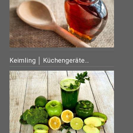
Keimling │ Küchengeräte…