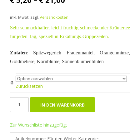
inkl. MwSt.
zzgl.
Versandkosten
Sehr schmackhafter, leicht fruchtig schmeckender Kräutertee
für jeden Tag, speziell in Erkältungs-Grippezeiten.
Zutaten
: Spitzwegerich Frauenmantel, Orangenminze,
Goldmelisse, Kornblume, Sonnenblumenblüten
G
Zurücksetzen
Für
IN DEN WARENKORB
den
Winter
Menge
Zur Wunschliste hinzugefügt
Artikelnummer:
Für den Winter
Kategorie: