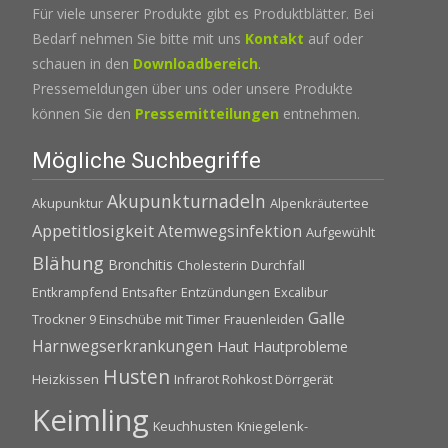
Für viele unserer Produkte gibt es Produktblätter. Bei
Bedarf nehmen Sie bitte mit uns
Kontakt
auf oder
schauen in den
Downloadbereich
.
Pressemeldungen über uns oder unsere Produkte
können Sie den
Pressemitteilungen
entnehmen.
Mögliche Suchbegriffe
Akupunkturnadeln
Akupunktur
Alpenkräutertee
Appetitlosigkeit
Atemwegsinfektion
Aufgewühlt
Blähung
Bronchitis
Cholesterin
Durchfall
Entkrampfend
Entsafter
Entzündungen
Excalibur
Galle
Trockner 9 Einschübe mit Timer
Frauenleiden
Harnwegserkrankungen
Haut
Hautprobleme
Husten
Heizkissen
Infrarot Rohkost Dörrgerät
Keimling
Keuchhusten
Kniegelenk-