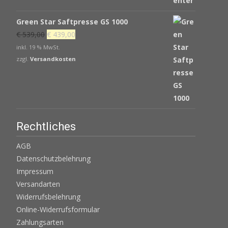
Green Star Saftpresse GS 1000
Ursprünglicher
Aktueller
€
539,00
€
439,00
Preis
Preis
inkl. 19 % MwSt.
war:
ist:
zzgl.
Versandkosten
€ 539,00
€ 439,00.
Rechtliches
AGB
Datenschutzbelehrung
Impressum
Versandarten
Widerrufsbelehrung
Online-Widerrufsformular
Zahlungsarten