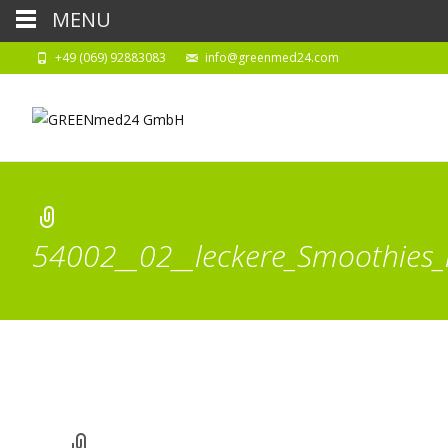
MENU
+49 (069) 92883083
info@greenmed24.com
54002__02__leckere_Smoothies