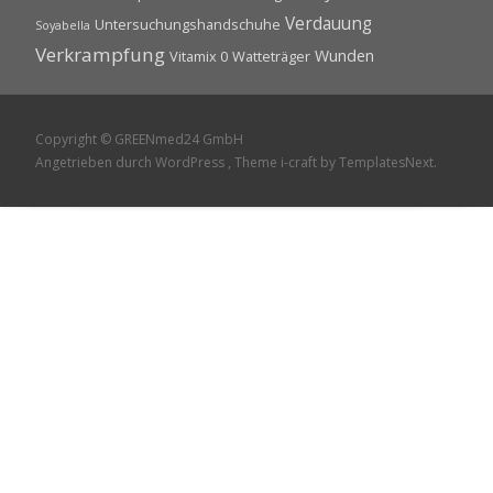
Verdauung
Untersuchungshandschuhe
Soyabella
Verkrampfung
Wunden
Vitamix 0
Watteträger
Copyright © GREENmed24 GmbH
Angetrieben durch WordPress
, Theme
i-craft
by TemplatesNext.