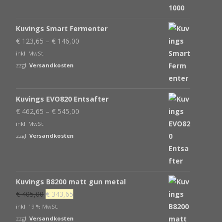
Kuvings Smart Fermenter
€
123,65
–
€
146,00
inkl. MwSt.
zzgl.
Versandkosten
Kuvings EVO820 Entsafter
€
462,65
–
€
545,00
inkl. MwSt.
zzgl.
Versandkosten
Kuvings B8200 matt gun metal
Ursprünglicher
Aktueller
€
405,00
€
343,65
Preis
Preis
inkl. 19 % MwSt.
war:
ist:
zzgl.
Versandkosten