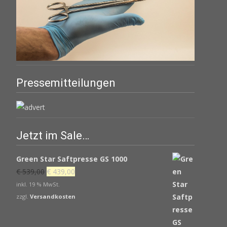
Pressemitteilungen
Jetzt im Sale…
Green Star Saftpresse GS 1000
Ursprünglicher
Aktueller
€
539,00
€
439,00
Preis
Preis
inkl. 19 % MwSt.
war:
ist:
zzgl.
Versandkosten
€ 539,00
€ 439,00.