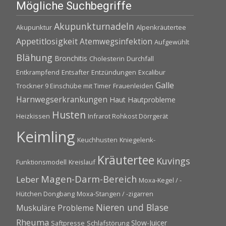
Mögliche Suchbegriffe
Akupunkturnadeln
Akupunktur
Alpenkräutertee
Appetitlosigkeit
Atemwegsinfektion
Aufgewühlt
Blähung
Bronchitis
Cholesterin
Durchfall
Entkrampfend
Entsafter
Entzündungen
Excalibur
Galle
Trockner 9 Einschübe mit Timer
Frauenleiden
Harnwegserkrankungen
Haut
Hautprobleme
Husten
Heizkissen
Infrarot Rohkost Dörrgerät
Keimling
Keuchhusten
Kniegelenk-
Kräutertee
Kuvings
Funktionsmodell
Kreislauf
Magen-Darm-Bereich
Leber
Moxa-Kegel / -
Hütchen Dongbang
Moxa-Stangen / -zigarren
Nieren und Blase
Muskuläre Probleme
Rheuma
Slow-Juicer
Saftpresse
Schlafstörung