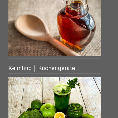
Keimling │ Küchengeräte…