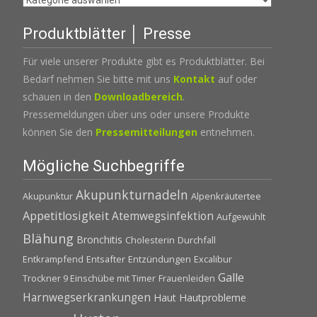
Produktblätter │ Presse
Für viele unserer Produkte gibt es Produktblätter. Bei
Bedarf nehmen Sie bitte mit uns
Kontakt
auf oder
schauen in den
Downloadbereich
.
Pressemeldungen über uns oder unsere Produkte
können Sie den
Pressemitteilungen
entnehmen.
Mögliche Suchbegriffe
Akupunkturnadeln
Akupunktur
Alpenkräutertee
Appetitlosigkeit
Atemwegsinfektion
Aufgewühlt
Blähung
Bronchitis
Cholesterin
Durchfall
Entkrampfend
Entsafter
Entzündungen
Excalibur
Galle
Trockner 9 Einschübe mit Timer
Frauenleiden
Harnwegserkrankungen
Haut
Hautprobleme