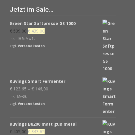
Jetzt im Sale…
Green Star Saftpresse GS 1000
Ursprünglicher
Aktueller
€
539,00
€
439,00
Preis
Preis
inkl. 19 % MwSt.
war:
ist:
zzgl.
Versandkosten
€ 539,00
€ 439,00.
Kuvings Smart Fermenter
€
123,65
–
€
146,00
inkl. MwSt.
zzgl.
Versandkosten
Kuvings B8200 matt gun metal
Ursprünglicher
Aktueller
€
405,00
€
343,65