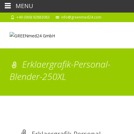
MENU
+49 (069) 92883083
info@greenmed24.com
Erklaergrafik-Personal-
Blender-250XL
Erklaergrafik-Personal-