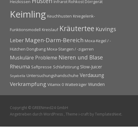
Husten
Heizkissen
Infrarot Rohkost Dörrgerät
Keimling
Keuchhusten
Kniegelenk-
Kräutertee
Kuvings
Funktionsmodell
Kreislauf
Magen-Darm-Bereich
Leber
Moxa-Kegel / -
Hütchen Dongbang
Moxa-Stangen / -zigarren
Nieren und Blase
Muskuläre Probleme
Rheuma
Slow-Juicer
Saftpresse
Schlafstörung
Verdauung
Untersuchungshandschuhe
Soyabella
Verkrampfung
Wunden
Vitamix 0
Watteträger
Copyright © GREENmed24 GmbH
Angetrieben durch WordPress
, Theme
i-craft
by TemplatesNext.