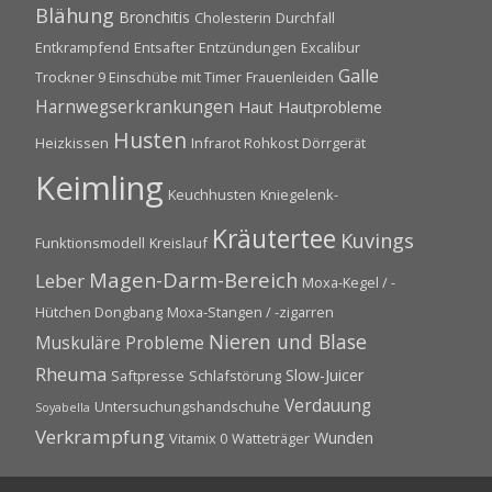
Blähung
Bronchitis
Cholesterin
Durchfall
Entkrampfend
Entsafter
Entzündungen
Excalibur
Galle
Trockner 9 Einschübe mit Timer
Frauenleiden
Harnwegserkrankungen
Haut
Hautprobleme
Husten
Heizkissen
Infrarot Rohkost Dörrgerät
Keimling
Keuchhusten
Kniegelenk-
Kräutertee
Kuvings
Funktionsmodell
Kreislauf
Magen-Darm-Bereich
Leber
Moxa-Kegel / -
Hütchen Dongbang
Moxa-Stangen / -zigarren
Nieren und Blase
Muskuläre Probleme
Rheuma
Slow-Juicer
Saftpresse
Schlafstörung
Verdauung
Untersuchungshandschuhe
Soyabella
Verkrampfung
Wunden
Vitamix 0
Watteträger