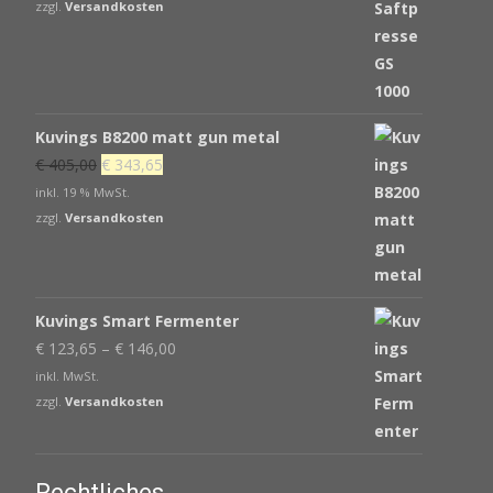
war:
ist:
zzgl.
Versandkosten
€ 539,00
€ 439,00.
Kuvings B8200 matt gun metal
Ursprünglicher
Aktueller
€
405,00
€
343,65
Preis
Preis
inkl. 19 % MwSt.
war:
ist:
zzgl.
Versandkosten
€ 405,00
€ 343,65.
Kuvings Smart Fermenter
€
123,65
–
€
146,00
inkl. MwSt.
zzgl.
Versandkosten
Rechtliches