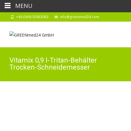
MENU
+49 (069) 92883083
info@greenmed24.com
Vitamix 0,9 l-Tritan-Behälter
Trocken-Schneidemesser