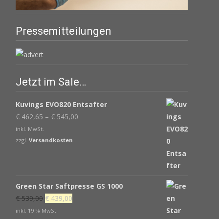
Pressemitteilungen
Jetzt im Sale…
Kuvings EVO820 Entsafter
€
462,65
–
€
545,00
inkl. MwSt.
zzgl.
Versandkosten
Green Star Saftpresse GS 1000
Ursprünglicher
Aktueller
€
539,00
€
439,00
Preis
Preis
inkl. 19 % MwSt.