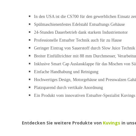
In den USA ist die CS700 für den gewerblichen Einsatz zert
Spülmaschienenfestes Edelstahl Entsaftungs Gehäuse
24-Stunden Dauerbetrieb dank starkem Industriemotor
Professionelle Entsafter Technik auch für zu Hause
Geringer Eintrag von Sauerstoff durch Slow Juice Techni
Breiter Einfülltrichter mit 88 mm Durchmesser, Verarbeit
Inklusive Smart Cap Auslassklappe für das Mischen von S
Einfache Handhabung und Reinigung
Hochwertiges Design, Motorgehäuse und Presswalzen Gahäu
Platzsparend durch vertikale Anordnung
Ein Produkt vom innovativen Entsafter-Spezialist Kuvings
Entdecken Sie weitere Produkte von
Kuvings
in uns