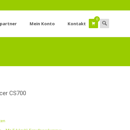
0
Suchen
spartner
Mein Konto
Kontakt
nach:
icer CS700
ten