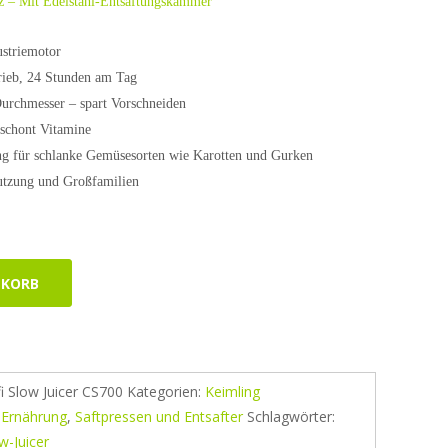
z – Mit Edelstahl-Entsaftungskammer
ustriemotor
rieb, 24 Stunden am Tag
Durchmesser – spart Vorschneiden
schont Vitamine
ung für schlanke Gemüsesorten wie Karotten und Gurken
Nutzung und Großfamilien
NKORB
i Slow Juicer CS700
Kategorien:
Keimling
 Ernährung
,
Saftpressen und Entsafter
Schlagwörter:
w-Juicer