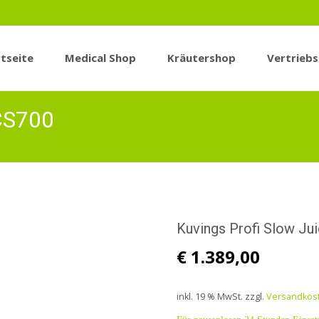
tseite
Medical Shop
Kräutershop
Vertrieb
n
 CS700
Kuvings Profi Slow Ju
€
1.389,00
inkl. 19 % MwSt.
zzgl.
Versandkos