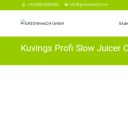
+49 (069) 92883083
info@greenmed24.com
Zum
Inhalt
Star
springe
Kuvings Profi Slow Juicer