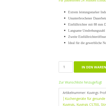
Für pausenlosen 24 Stunden Einsat
Extrem leistungsstarker Ind
Ununterbrochener Dauerbet
Einfülltrichter mit 88 mm 
Langsame Umdrehungszahl 
Zweite Einfülltrichteröffn
Ideal für die gewerbliche 
Kuvings
IN DEN WARE
Profi
Slow
Juicer
Zur Wunschliste hinzugefügt
CS700
Artikelnummer:
Kuvings Prof
Menge
│Küchengeräte für gesunde
Kuvings
,
Kuvings CS700
,
Slo