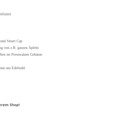
ifiziert
k und Smart Cap
ung von z.B. ganzen Äpfeln
äften im Presswalzen Gehäuse
se aus Edelstahl
erem Shop!