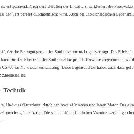
ist entspannend. Nach dem Befüllen des Entsafters, zerkleinert die
Presswalze
 dass der Saft perfekt durchgemischt wird. Auch bei unterschiedlichen Lebensm
off, der die Bedingungen in der Spülmaschine nicht gut verträgt. Das Edelsta
pe kann für den Einsatz in der Spülmaschine praktischerweise abgenommen werd
ie CS700 im Nu wieder einsatzfähig. Diese Eigenschaften haben auch dazu gefü
zugelassen ist.
r Technik
 Und dies flüsterleise, durch den hoch effizienten und leisen Motor. Das exze
chonender geht es kaum. Die sauerstoffempfindlichen Viamine werden geschont
me
.