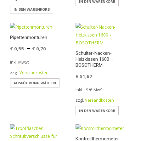
IN DEN WARENKORB
gewählt
gewählt
IN DEN WARENKORB
werden
werden
Pipettenmonturen
–
€
0,55
€
0,70
Schulter-Nacken-
Heizkissen 1600 –
inkl. MwSt.
BOSOTHERM
zzgl.
Versandkosten
€
51,67
Dieses
AUSFÜHRUNG WÄHLEN
inkl. 19 % MwSt.
Produkt
weist
zzgl.
Versandkosten
mehrere
IN DEN WARENKORB
Varianten
auf.
Die
Optionen
Kontrollthermometer