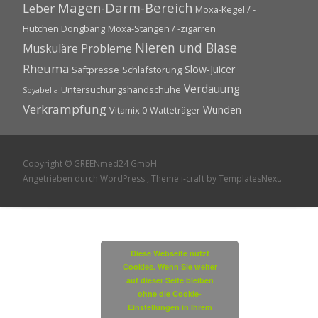
Magen-Darm-Bereich
Leber
Moxa-Kegel / -
Hütchen Dongbang
Moxa-Stangen / -zigarren
Nieren und Blase
Muskuläre Probleme
Rheuma
Slow-Juicer
Saftpresse
Schlafstörung
Verdauung
Untersuchungshandschuhe
Soyabella
Verkrampfung
Wunden
Vitamix 0
Watteträger
Copyright © GREENmed24 GmbH
Angetrieben durch WordPress
, Theme
i-craft
by TemplatesNext.
Diese Webseite nutzt
Cookies. Wenn Sie weiter
auf dieser Seite bleiben
ohne die Cookie-
Einstellungen in Ihrem