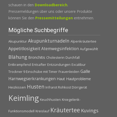
schauen in den
Downloadbereich
.
Pressemeldungen über uns oder unsere Produkte
können Sie den
Pressemitteilungen
entnehmen.
Mögliche Suchbegriffe
Akupunkturnadeln
Akupunktur
Alpenkräutertee
Appetitlosigkeit
Atemwegsinfektion
Aufgewühlt
Blähung
Bronchitis
Cholesterin
Durchfall
Entkrampfend
Entsafter
Entzündungen
Excalibur
Galle
Trockner 9 Einschübe mit Timer
Frauenleiden
Harnwegserkrankungen
Haut
Hautprobleme
Husten
Heizkissen
Infrarot Rohkost Dörrgerät
Keimling
Keuchhusten
Kniegelenk-
Kräutertee
Kuvings
Funktionsmodell
Kreislauf