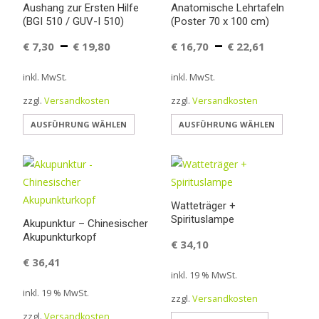
Aushang zur Ersten Hilfe
Anatomische Lehrtafeln
(BGI 510 / GUV-I 510)
(Poster 70 x 100 cm)
–
–
€
7,30
€
19,80
€
16,70
€
22,61
inkl. MwSt.
inkl. MwSt.
zzgl.
Versandkosten
zzgl.
Versandkosten
Dieses
Dieses
AUSFÜHRUNG WÄHLEN
AUSFÜHRUNG WÄHLEN
Produkt
Produkt
weist
weist
mehrere
mehrer
Varianten
Variant
Watteträger +
auf.
auf.
Spirituslampe
Akupunktur – Chinesischer
Die
Die
Akupunkturkopf
€
34,10
Optionen
Option
€
36,41
können
können
inkl. 19 % MwSt.
auf
auf
inkl. 19 % MwSt.
zzgl.
Versandkosten
der
der
zzgl.
Versandkosten
Produktseite
Produkt