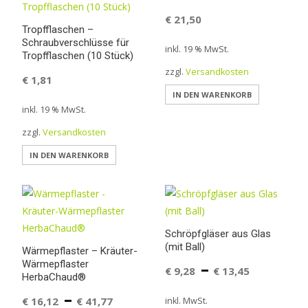
können
€
21,50
auf
Tropfflaschen –
Schraubverschlüsse für
der
inkl. 19 % MwSt.
Tropfflaschen (10 Stück)
Produktseite
zzgl.
Versandkosten
gewählt
€
1,81
werden
IN DEN WARENKORB
inkl. 19 % MwSt.
zzgl.
Versandkosten
IN DEN WARENKORB
Schröpfgläser aus Glas
(mit Ball)
Wärmepflaster – Kräuter-
–
Wärmepflaster
€
9,28
€
13,45
HerbaChaud®
–
€
16,12
€
41,77
inkl. MwSt.