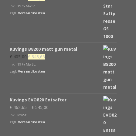
Preis
Preis
inkl. 19 % MwSt.
war:
ist:
zzgl.
Versandkosten
€ 539,00
€ 439,00.
Kuvings B8200 matt gun metal
Ursprünglicher
Aktueller
€
405,00
€
343,65
Preis
Preis
inkl. 19 % MwSt.
war:
ist:
zzgl.
Versandkosten
€ 405,00
€ 343,65.
Kuvings EVO820 Entsafter
€
462,65
–
€
545,00
inkl. MwSt.
zzgl.
Versandkosten