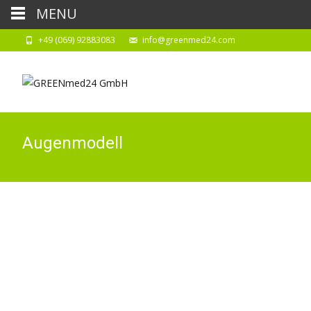
MENU
+49 (069) 92883083
info@greenmed24.com
Augenmodell