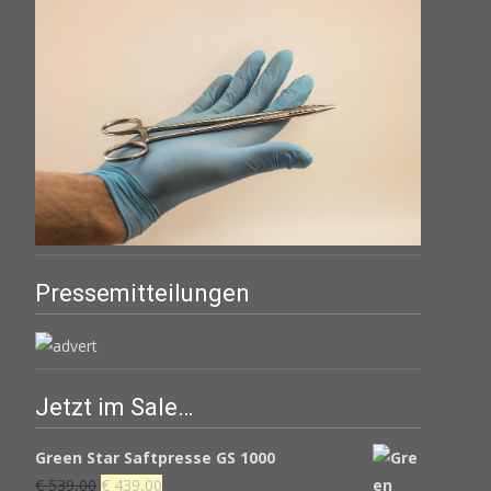
Pressemitteilungen
Jetzt im Sale…
Green Star Saftpresse GS 1000
Ursprünglicher
Aktueller
€
539,00
€
439,00