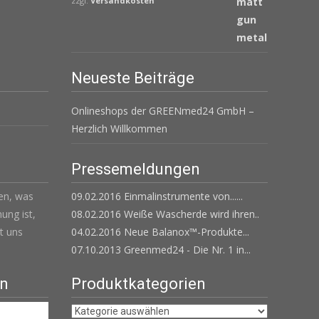
war:
ist:
zzgl.
Versandkosten
€ 405,00
€ 343,65.
Neueste Beiträge
Onlineshops der GREENmed24 GmbH –
Herzlich Willkommen
Pressemeldungen
len, was
09.02.2016 Einmalinstrumente von......
ung ist,
08.02.2016 Weiße Wascherde wird ihren..
t uns
04.02.2016 Neue Balanox™-Produkte...
07.10.2013 Greenmed24 - Die Nr. 1 in...
en
Produktkategorien