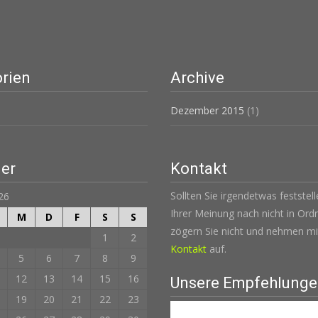
rien
Archive
Dezember 2015
(1)
er
Kontakt
Sollten Sie irgendetwas feststel
26
Ihrer Meinung nach nicht in Ordn
M
D
F
S
S
zögern Sie nicht und nehmen mi
1
2
Kontakt
auf.
5
6
7
8
9
12
13
14
15
16
Unsere Empfehlung
19
20
21
22
23