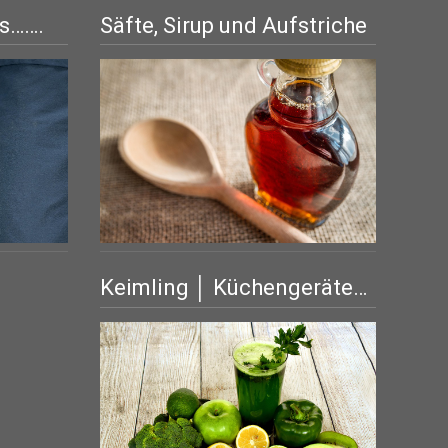
is…….
Säfte, Sirup und Aufstriche
Keimling │ Küchengeräte…