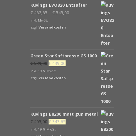
Kuvings EVO820 Entsafter
€
462,65
–
€
545,00
inkl. MwSt.
zzgl.
Versandkosten
Green Star Saftpresse GS 1000
Ursprünglicher
Aktueller
€
539,00
€
439,00
Preis
Preis
inkl. 19 % MwSt.
war:
ist:
zzgl.
Versandkosten
€ 539,00
€ 439,00.
Kuvings B8200 matt gun metal
Ursprünglicher
Aktueller
€
405,00
€
343,65
Preis
Preis
inkl. 19 % MwSt.