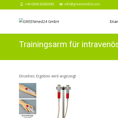
+49 (069) 92883083
info@greenmed24.com
Zum
Inhalt
Star
springe
Trainingsarm für intravenös
Einzelnes Ergebnis wird angezeigt