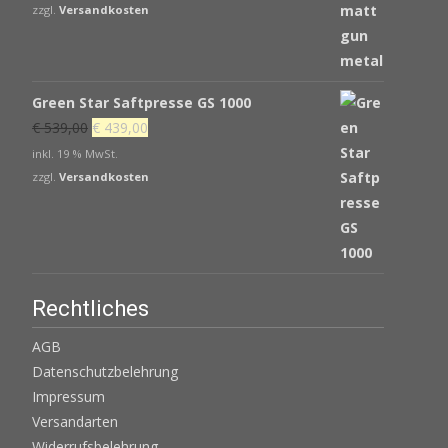
war:
ist:
zzgl.
Versandkosten
€ 405,00
€ 343,65.
Green Star Saftpresse GS 1000
Ursprünglicher
Aktueller
€
539,00
€
439,00
Preis
Preis
inkl. 19 % MwSt.
war:
ist:
zzgl.
Versandkosten
€ 539,00
€ 439,00.
Rechtliches
AGB
Datenschutzbelehrung
Impressum
Versandarten
Widerrufsbelehrung