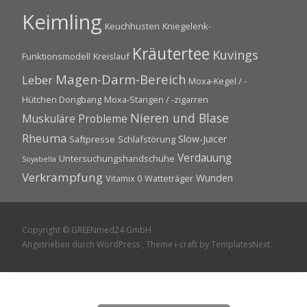
Keimling
Keuchhusten
Kniegelenk-
Kräutertee
Kuvings
Funktionsmodell
Kreislauf
Magen-Darm-Bereich
Leber
Moxa-Kegel / -
Hütchen Dongbang
Moxa-Stangen / -zigarren
Nieren und Blase
Muskuläre Probleme
Rheuma
Slow-Juicer
Saftpresse
Schlafstörung
Verdauung
Untersuchungshandschuhe
Soyabella
Verkrampfung
Wunden
Vitamix 0
Watteträger
Copyright © GREENmed24 GmbH
Angetrieben durch WordPress
, Theme
i-craft
by TemplatesNext.