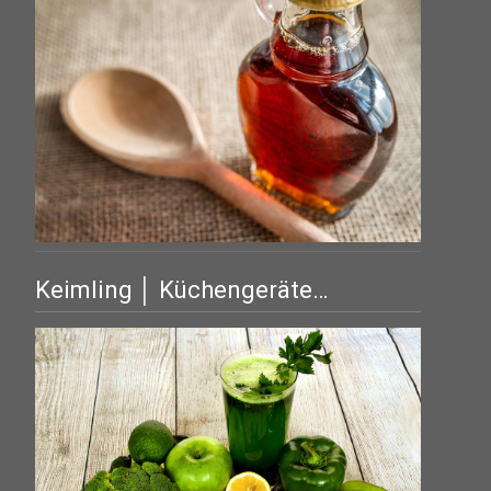
Keimling │ Küchengeräte…