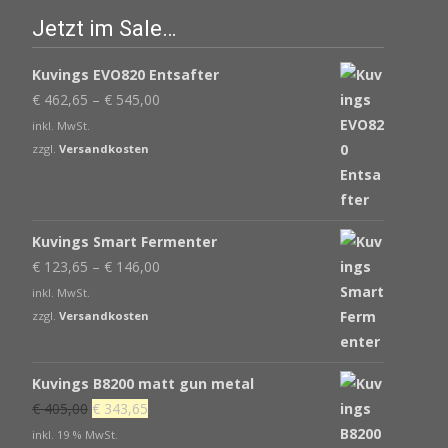
Jetzt im Sale…
Kuvings EVO820 Entsafter
€
462,65
–
€
545,00
inkl. MwSt.
zzgl.
Versandkosten
Kuvings Smart Fermenter
€
123,65
–
€
146,00
inkl. MwSt.
zzgl.
Versandkosten
Kuvings B8200 matt gun metal
Ursprünglicher
Aktueller
€
405,00
€
343,65
Preis
Preis
inkl. 19 % MwSt.