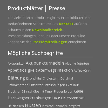
Produktblätter │ Presse
Für viele unserer Produkte gibt es Produktblätter. Bei
Bedarf nehmen Sie bitte mit uns
Kontakt
auf oder
schauen in den
Downloadbereich
.
Pressemeldungen über uns oder unsere Produkte
können Sie den
Pressemitteilungen
entnehmen.
Mögliche Suchbegriffe
Akupunkturnadeln
Akupunktur
Alpenkräutertee
Appetitlosigkeit
Atemwegsinfektion
Aufgewühlt
Blähung
Bronchitis
Cholesterin
Durchfall
Entkrampfend
Entsafter
Entzündungen
Excalibur
Galle
Trockner 9 Einschübe mit Timer
Frauenleiden
Harnwegserkrankungen
Haut
Hautprobleme
Husten
Heizkissen
Infrarot Rohkost Dörrgerät