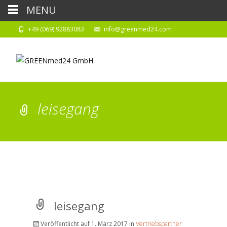
MENU
+49 (069) 92883083
info@greenmed24.com
leisegang
leisegang
Veröffentlicht auf
1. März 2017
in
Vertriebspartner