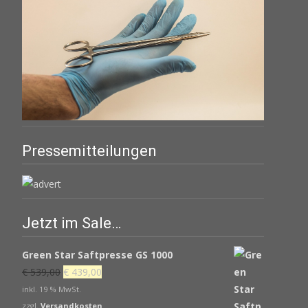
Pressemitteilungen
Jetzt im Sale…
Green Star Saftpresse GS 1000
Ursprünglicher
Aktueller
€
539,00
€
439,00
Preis
Preis
inkl. 19 % MwSt.
war:
ist:
zzgl.
Versandkosten