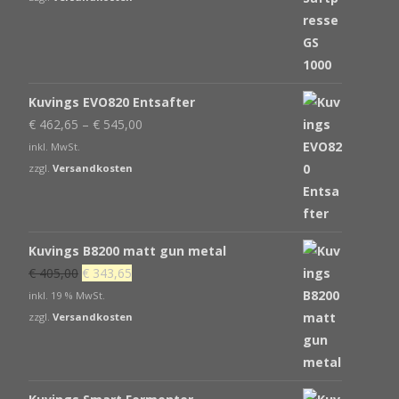
€ 539,00
€ 439,00.
Kuvings EVO820 Entsafter
€
462,65
–
€
545,00
inkl. MwSt.
zzgl.
Versandkosten
Kuvings B8200 matt gun metal
Ursprünglicher
Aktueller
€
405,00
€
343,65
Preis
Preis
inkl. 19 % MwSt.
war:
ist:
zzgl.
Versandkosten
€ 405,00
€ 343,65.