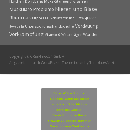
Hütchen Dongbang
Moxa-Stangen / -zigarren
Nieren und Blase
Muskuläre Probleme
Rheuma
Slow-Juicer
Saftpresse
Schlafstörung
Verdauung
Untersuchungshandschuhe
Soyabella
Verkrampfung
Wunden
Vitamix 0
Watteträger
Copyright © GREENmed24 GmbH
Angetrieben durch WordPress
, Theme
i-craft
by TemplatesNext.
Diese Webseite nutzt
Cookies. Wenn Sie weiter
auf dieser Seite bleiben
ohne die Cookie-
Einstellungen in Ihrem
Browser zu ändern, stimmen
Sie zu unsere Cookies zu