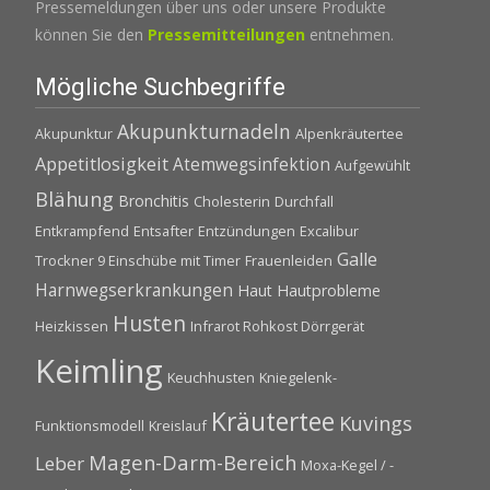
Pressemeldungen über uns oder unsere Produkte
können Sie den
Pressemitteilungen
entnehmen.
Mögliche Suchbegriffe
Akupunkturnadeln
Akupunktur
Alpenkräutertee
Appetitlosigkeit
Atemwegsinfektion
Aufgewühlt
Blähung
Bronchitis
Cholesterin
Durchfall
Entkrampfend
Entsafter
Entzündungen
Excalibur
Galle
Trockner 9 Einschübe mit Timer
Frauenleiden
Harnwegserkrankungen
Haut
Hautprobleme
Husten
Heizkissen
Infrarot Rohkost Dörrgerät
Keimling
Keuchhusten
Kniegelenk-
Kräutertee
Kuvings
Funktionsmodell
Kreislauf
Magen-Darm-Bereich
Leber
Moxa-Kegel / -