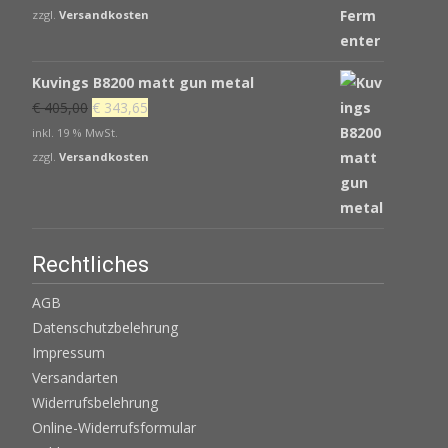
zzgl.
Versandkosten
Kuvings B8200 matt gun metal
Ursprünglicher
Aktueller
€
405,00
€
343,65
Preis
Preis
inkl. 19 % MwSt.
war:
ist:
zzgl.
Versandkosten
€ 405,00
€ 343,65.
Rechtliches
AGB
Datenschutzbelehrung
Impressum
Versandarten
Widerrufsbelehrung
Online-Widerrufsformular