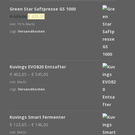
Green Star Saftpresse GS 1000
Ursprünglicher
Aktueller
€
539,00
€
439,00
Preis
Preis
inkl. 19 % MwSt.
war:
ist:
zzgl.
Versandkosten
€ 539,00
€ 439,00.
Kuvings EVO820 Entsafter
€
462,65
–
€
545,00
inkl. MwSt.
zzgl.
Versandkosten
Kuvings Smart Fermenter
€
123,65
–
€
146,00
inkl. MwSt.