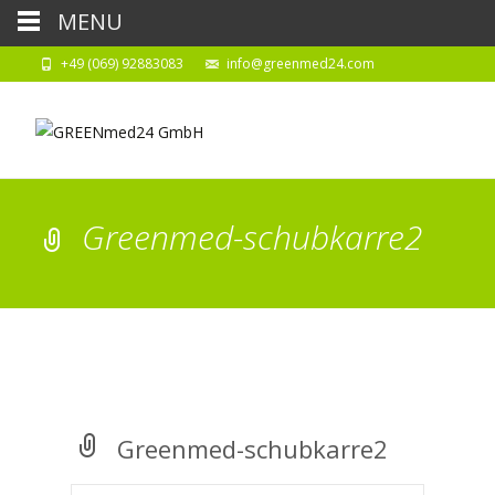
MENU
+49 (069) 92883083
info@greenmed24.com
Greenmed-schubkarre2
Greenmed-schubkarre2