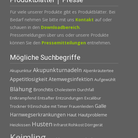
Für viele unserer Produkte gibt es Produktblätter. Bei
Bedarf nehmen Sie bitte mit uns
Kontakt
auf oder
schauen in den
Downloadbereich
.
Pressemeldungen über uns oder unsere Produkte
können Sie den
Pressemitteilungen
entnehmen.
Mögliche Suchbegriffe
Akupunkturnadeln
Akupunktur
Alpenkräutertee
Appetitlosigkeit
Atemwegsinfektion
Aufgewühlt
Blähung
Bronchitis
Cholesterin
Durchfall
Entkrampfend
Entsafter
Entzündungen
Excalibur
Galle
Trockner 9 Einschübe mit Timer
Frauenleiden
Harnwegserkrankungen
Haut
Hautprobleme
Husten
Heizkissen
Infrarot Rohkost Dörrgerät
Keimling