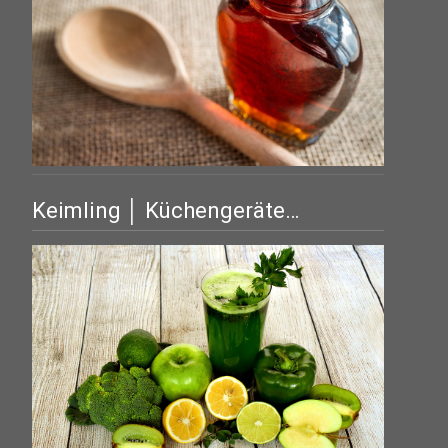
Keimling │ Küchengeräte…