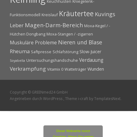
Keuchhusten
Kniegelenk-
Kräutertee
Kuvings
Funktionsmodell
Kreislauf
Magen-Darm-Bereich
Leber
Moxa-Kegel / -
Hütchen Dongbang
Moxa-Stangen / -zigarren
Nieren und Blase
Muskuläre Probleme
Rheuma
Slow-Juicer
Saftpresse
Schlafstörung
Verdauung
Untersuchungshandschuhe
Soyabella
Verkrampfung
Wunden
Vitamix 0
Watteträger
Copyright © GREENmed24 GmbH
Angetrieben durch WordPress
, Theme
i-craft
by TemplatesNext.
Diese Webseite nutzt
Cookies. Wenn Sie weiter