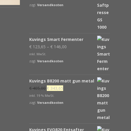
war:
ist:
zzgl.
Versandkosten
€ 539,00
€ 439,00.
Kuvings Smart Fermenter
€
123,65
–
€
146,00
inkl. MwSt.
zzgl.
Versandkosten
Kuvings B8200 matt gun metal
Ursprünglicher
Aktueller
€
405,00
€
343,65
Preis
Preis
inkl. 19 % MwSt.
war:
ist:
zzgl.
Versandkosten
€ 405,00
€ 343,65.
Kuvings EVO820 Entsafter