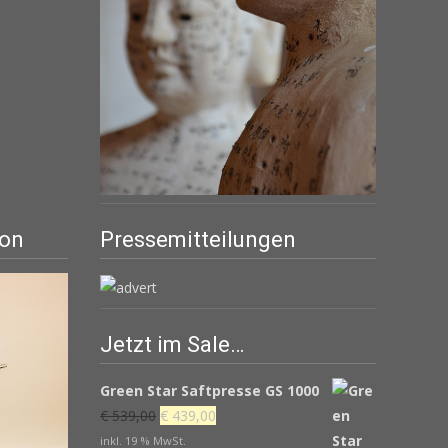
ion
Pressemitteilungen
Jetzt im Sale…
Green Star Saftpresse GS 1000
Ursprünglicher
Aktueller
€
539,00
€
439,00
Preis
Preis
inkl. 19 % MwSt.