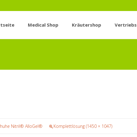
tseite
Medical Shop
Kräutershop
Vertrieb
n
uhe Nitril® AlloGel®
Komplettlösung (1450 × 1047)