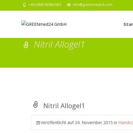
+49 (069) 92883083
info@greenmed24.com
Zum
Inhalt
Star
springe
Nitril Allogel1
Nitril Allogel1
Veröffentlicht auf
24. November 2015
in
Handsch