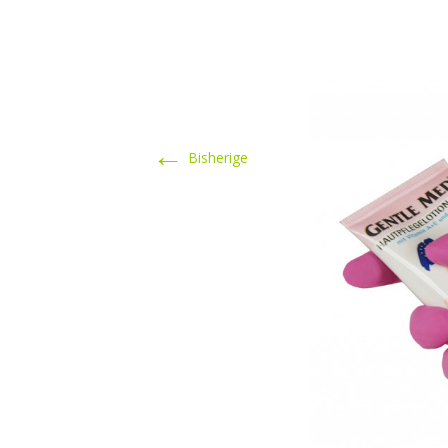
←
Bisherige