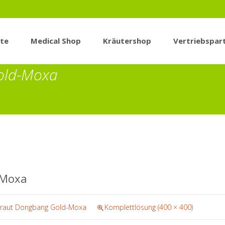
ite
Medical Shop
Kräutershop
Vertriebspar
old-Moxa
-Moxa
raut Dongbang Gold-Moxa
Komplettlösung (400 × 400)