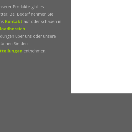
unserer Produkte gibt es
tter. Bei Bedarf nehmen Sie
uns
Kontakt
auf oder schauen in
loadbereich
.
dungen über uns oder unsere
können Sie den
tteilungen
entnehmen.