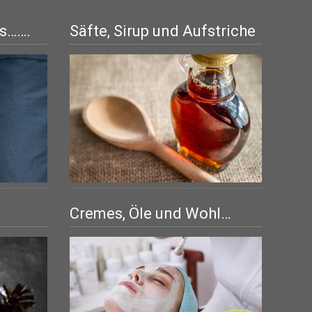
is…….
Säfte, Sirup und Aufstriche
Cremes, Öle und Wohl…