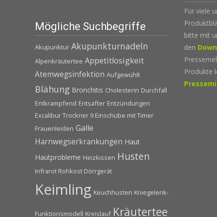
Für viele 
Produktblä
Mögliche Suchbegriffe
bitte mit 
Akupunkturnadeln
den
Down
Akupunktur
Pressemel
Appetitlosigkeit
Alpenkräutertee
Produkte 
Atemwegsinfektion
Aufgewühlt
Pressemi
Blähung
Bronchitis
Cholesterin
Durchfall
Entkrampfend
Entsafter
Entzündungen
Excalibur Trockner 9 Einschübe mit Timer
Galle
Frauenleiden
Harnwegserkrankungen
Haut
Husten
Hautprobleme
Heizkissen
Infrarot Rohkost Dörrgerät
Keimling
Keuchhusten
Kniegelenk-
Kräutertee
Funktionsmodell
Kreislauf