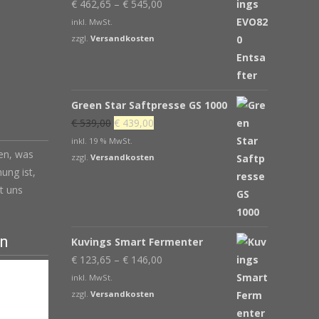
€
462,65
–
€
545,00
inkl. MwSt.
zzgl.
Versandkosten
Green Star Saftpresse GS 1000
Ursprünglicher
Aktueller
€
539,00
€
439,00
Preis
Preis
inkl. 19 % MwSt.
len, was
war:
ist:
zzgl.
Versandkosten
ung ist,
€ 539,00
€ 439,00.
t uns
en
Kuvings Smart Fermenter
€
123,65
–
€
146,00
inkl. MwSt.
zzgl.
Versandkosten