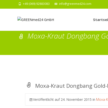
+49 (069) 92883083
info@greenmed24.com
Zum
Inhalt
Startse
springen
Moxa-Kraut Dongbang G
Moxa-Kraut Dongbang Gold
Veröffentlicht auf
24. November 2015
in
Moxa-K