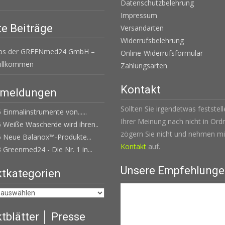
Datenschutzbelehrung
Impressum
e Beiträge
Versandarten
Widerrufsbelehrung
ops der GREENmed24 GmbH –
Online-Widerrufsformular
Willkommen
Zahlungsarten
Kontakt
emeldungen
Sollten Sie irgendetwas feststel
 Einmalinstrumente von......
Ihrer Meinung nach nicht in Ordn
 Weiße Wascherde wird ihren..
zögern Sie nicht und nehmen mi
6 Neue Balanox™-Produkte...
Kontakt
auf.
 Greenmed24 - Die Nr. 1 in...
Unsere Empfehlung
tkategorien
tblätter │ Presse