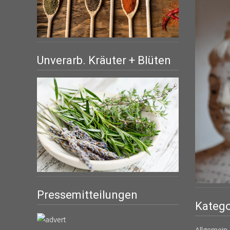
Unverarb. Kräuter + Blüten
Pressemitteilungen
Katego
Allgemein