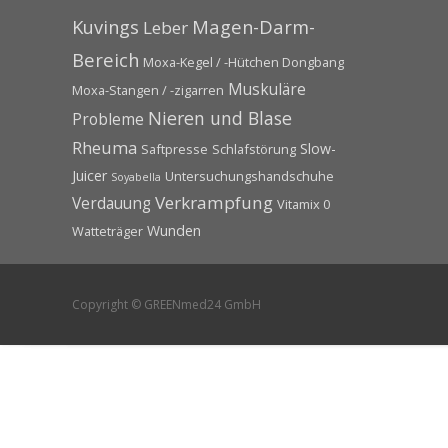
Kuvings
Magen-Darm-
Leber
Bereich
Moxa-Kegel / -Hütchen Dongbang
Muskuläre
Moxa-Stangen / -zigarren
Nieren und Blase
Probleme
Rheuma
Slow-
Saftpresse
Schlafstörung
Juicer
Untersuchungshandschuhe
Soyabella
Verkrampfung
Verdauung
Vitamix 0
Wunden
Watteträger
Copyright © GREENmed24 GmbH