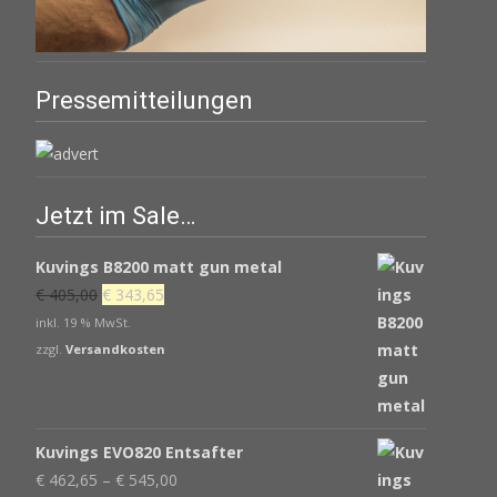
Pressemitteilungen
Jetzt im Sale…
Kuvings B8200 matt gun metal
Ursprünglicher
Aktueller
€
405,00
€
343,65
Preis
Preis
inkl. 19 % MwSt.
war:
ist:
zzgl.
Versandkosten
€ 405,00
€ 343,65.
Kuvings EVO820 Entsafter
€
462,65
–
€
545,00