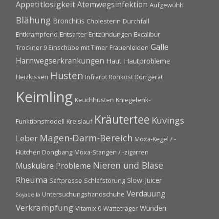
Appetitlosigkeit
Atemwegsinfektion
Aufgewühlt
Blähung
Bronchitis
Cholesterin
Durchfall
Entkrampfend
Entsafter
Entzündungen
Excalibur
Galle
Trockner 9 Einschübe mit Timer
Frauenleiden
Harnwegserkrankungen
Haut
Hautprobleme
Husten
Heizkissen
Infrarot Rohkost Dörrgerät
Keimling
Keuchhusten
Kniegelenk-
Kräutertee
Kuvings
Funktionsmodell
Kreislauf
Magen-Darm-Bereich
Leber
Moxa-Kegel / -
Hütchen Dongbang
Moxa-Stangen / -zigarren
Nieren und Blase
Muskuläre Probleme
Rheuma
Slow-Juicer
Saftpresse
Schlafstörung
Verdauung
Untersuchungshandschuhe
Soyabella
Verkrampfung
Wunden
Vitamix 0
Watteträger