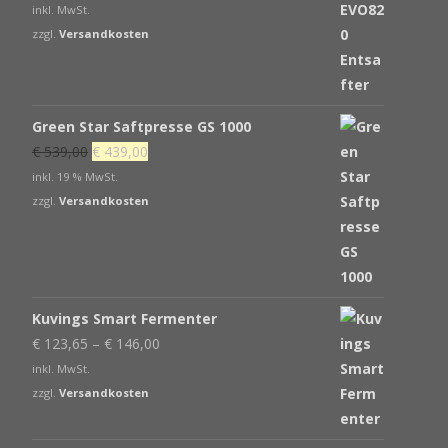
inkl. MwSt.
zzgl.
Versandkosten
Green Star Saftpresse GS 1000
Ursprünglicher
Aktueller
€
539,00
€
439,00
Preis
Preis
inkl. 19 % MwSt.
war:
ist:
zzgl.
Versandkosten
€ 539,00
€ 439,00.
Kuvings Smart Fermenter
€
123,65
–
€
146,00
inkl. MwSt.
zzgl.
Versandkosten