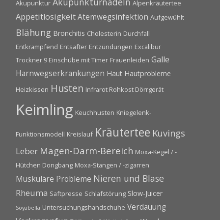
Akupunkturnadeln
Akupunktur
Alpenkräutertee
Appetitlosigkeit
Atemwegsinfektion
Aufgewühlt
Blähung
Bronchitis
Cholesterin
Durchfall
Entkrampfend
Entsafter
Entzündungen
Excalibur
Galle
Trockner 9 Einschübe mit Timer
Frauenleiden
Harnwegserkrankungen
Haut
Hautprobleme
Husten
Heizkissen
Infrarot Rohkost Dörrgerät
Keimling
Keuchhusten
Kniegelenk-
Kräutertee
Kuvings
Funktionsmodell
Kreislauf
Magen-Darm-Bereich
Leber
Moxa-Kegel / -
Hütchen Dongbang
Moxa-Stangen / -zigarren
Nieren und Blase
Muskuläre Probleme
Rheuma
Slow-Juicer
Saftpresse
Schlafstörung
Verdauung
Untersuchungshandschuhe
Soyabella