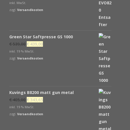
inkl. MwSt.
zzgl.
Versandkosten
Green Star Saftpresse GS 1000
Ursprünglicher
Aktueller
€
539,00
€
439,00
Preis
Preis
inkl. 19 % MwSt.
war:
ist:
zzgl.
Versandkosten
€ 539,00
€ 439,00.
Kuvings B8200 matt gun metal
Ursprünglicher
Aktueller
€
405,00
€
343,65
Preis
Preis
inkl. 19 % MwSt.
war:
ist:
zzgl.
Versandkosten
€ 405,00
€ 343,65.