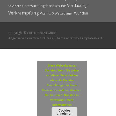
Verdauung
Untersuchungshandschuhe
Soyabella
Verkrampfung
Wunden
Vitamix 0
Watteträger
Copyright © GREENmed24 GmbH
Angetrieben durch WordPress
, Theme
i-craft
by TemplatesNext.
Diese Webseite nutzt
Cookies. Wenn Sie weiter
auf dieser Seite bleiben
ohne die Cookie-
Einstellungen in Ihrem
Browser zu ändern, stimmen
Sie zu unsere Cookies zu
verwenden.
Mehr
Informationen
Cookies
annehmen