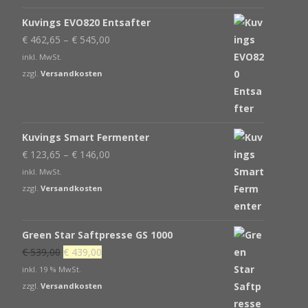
Kuvings EVO820 Entsafter
€
462,65
–
€
545,00
inkl. MwSt.
zzgl.
Versandkosten
Kuvings Smart Fermenter
€
123,65
–
€
146,00
inkl. MwSt.
zzgl.
Versandkosten
Green Star Saftpresse GS 1000
Ursprünglicher
Aktueller
€
539,00
€
439,00
Preis
Preis
inkl. 19 % MwSt.
war:
ist:
zzgl.
Versandkosten
€ 539,00
€ 439,00.