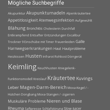
Mögliche Suchbegriffe
Akupunkturnadeln
Akupunktur
Alpenkräutertee
Appetitlosigkeit
Atemwegsinfektion
Aufgewühlt
Blähung
Bronchitis
Cholesterin
Durchfall
Entkrampfend
Entsafter
Entzündungen
Excalibur
Galle
Trockner 9 Einschübe mit Timer
Frauenleiden
Harnwegserkrankungen
Haut
Hautprobleme
Husten
Heizkissen
Infrarot Rohkost Dörrgerät
Keimling
Keuchhusten
Kniegelenk-
Kräutertee
Kuvings
Funktionsmodell
Kreislauf
Magen-Darm-Bereich
Leber
Moxa-Kegel / -
Hütchen Dongbang
Moxa-Stangen / -zigarren
Nieren und Blase
Muskuläre Probleme
Rheuma
Slow-Juicer
Saftpresse
Schlafstörung