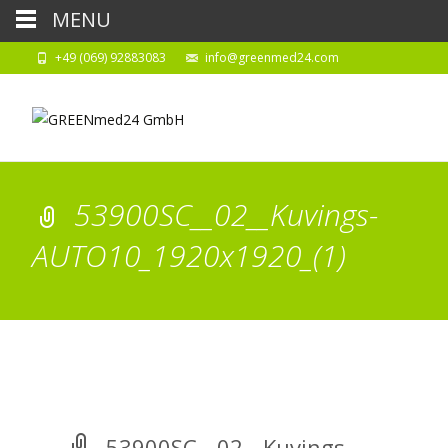
MENU
+49 (069) 92883083
info@greenmed24.com
53900SC__02__Kuvings-
AUTO10_1920x1920_(1)
53900SC__02__Kuvings-