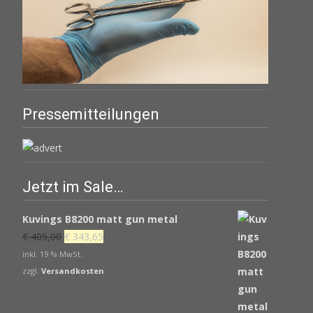
Pressemitteilungen
Jetzt im Sale…
Kuvings B8200 matt gun metal
Ursprünglicher
Aktueller
€
405,00
€
343,65
Preis
Preis
inkl. 19 % MwSt.
war:
ist:
zzgl.
Versandkosten
€ 405,00
€ 343,65.