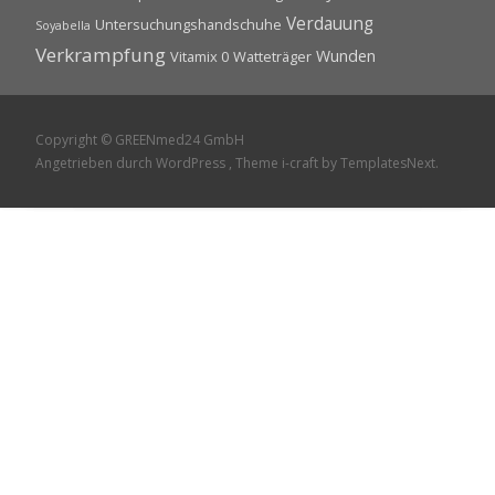
Verdauung
Untersuchungshandschuhe
Soyabella
Verkrampfung
Wunden
Vitamix 0
Watteträger
Copyright © GREENmed24 GmbH
Angetrieben durch WordPress
, Theme
i-craft
by TemplatesNext.