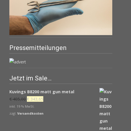
Pressemitteilungen
Jetzt im Sale…
Kuvings B8200 matt gun metal
Ursprünglicher
Aktueller
€
405,00
€
343,65
Preis
Preis
inkl. 19 % MwSt.
war:
ist:
zzgl.
Versandkosten
€ 405,00
€ 343,65.