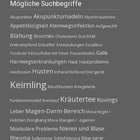
Mögliche Suchbegriffe
Akupunkturnadeln
Akupunktur
Alpenkräutertee
Appetitlosigkeit
Atemwegsinfektion
Aufgewühlt
Blähung
Bronchitis
Cholesterin
Durchfall
Entkrampfend
Entsafter
Entzündungen
Excalibur
Galle
Trockner 9 Einschübe mit Timer
Frauenleiden
Harnwegserkrankungen
Haut
Hautprobleme
Husten
Heizkissen
Infrarot Rohkost Dörrgerät
Keimling
Keuchhusten
Kniegelenk-
Kräutertee
Kuvings
Funktionsmodell
Kreislauf
Magen-Darm-Bereich
Leber
Moxa-Kegel / -
Hütchen Dongbang
Moxa-Stangen / -zigarren
Nieren und Blase
Muskuläre Probleme
Rheuma
Slow-Juicer
Saftpresse
Schlafstörung