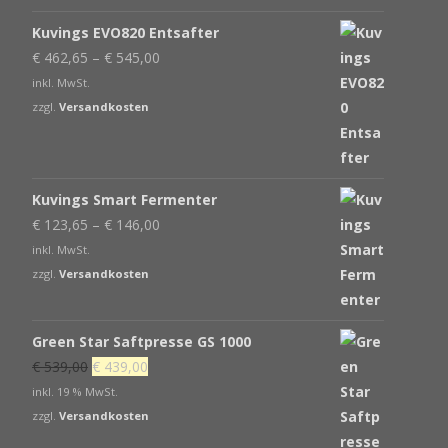
Kuvings EVO820 Entsafter
€
462,65
–
€
545,00
inkl. MwSt.
zzgl.
Versandkosten
Kuvings Smart Fermenter
€
123,65
–
€
146,00
inkl. MwSt.
zzgl.
Versandkosten
Green Star Saftpresse GS 1000
Ursprünglicher
Aktueller
€
539,00
€
439,00
Preis
Preis
inkl. 19 % MwSt.
war:
ist:
zzgl.
Versandkosten
€ 539,00
€ 439,00.