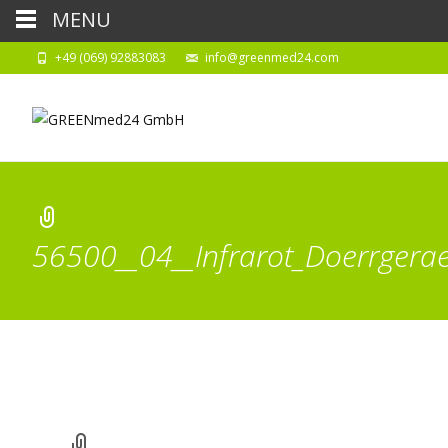
MENU
+49 (069) 92883083
info@greenmed24.com
56500__04__Infrarot_Doerrgerae