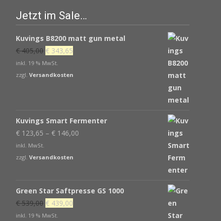
Jetzt im Sale…
Kuvings B8200 matt gun metal
Ursprünglicher
Aktueller
€
405,00
€
343,65
Preis
Preis
inkl. 19 % MwSt.
war:
ist:
zzgl.
Versandkosten
€ 405,00
€ 343,65.
Kuvings Smart Fermenter
€
123,65
–
€
146,00
inkl. MwSt.
zzgl.
Versandkosten
Green Star Saftpresse GS 1000
Ursprünglicher
Aktueller
€
539,00
€
439,00
Preis
Preis
inkl. 19 % MwSt.