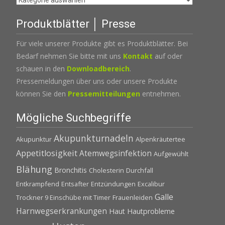
Produktblätter │ Presse
Für viele unserer Produkte gibt es Produktblätter. Bei
Bedarf nehmen Sie bitte mit uns
Kontakt
auf oder
schauen in den
Downloadbereich
.
Pressemeldungen über uns oder unsere Produkte
können Sie den
Pressemitteilungen
entnehmen.
Mögliche Suchbegriffe
Akupunkturnadeln
Akupunktur
Alpenkräutertee
Appetitlosigkeit
Atemwegsinfektion
Aufgewühlt
Blähung
Bronchitis
Cholesterin
Durchfall
Entkrampfend
Entsafter
Entzündungen
Excalibur
Galle
Trockner 9 Einschübe mit Timer
Frauenleiden
Harnwegserkrankungen
Haut
Hautprobleme