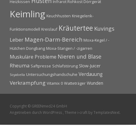
Husten
Heizkissen
Infrarot Rohkost Dörrgerät
Keimling
Keuchhusten
Kniegelenk-
Kräutertee
Kuvings
Funktionsmodell
Kreislauf
Magen-Darm-Bereich
Leber
Moxa-Kegel / -
Hütchen Dongbang
Moxa-Stangen / -zigarren
Nieren und Blase
Muskuläre Probleme
Rheuma
Slow-Juicer
Saftpresse
Schlafstörung
Verdauung
Untersuchungshandschuhe
Soyabella
Verkrampfung
Wunden
Vitamix 0
Watteträger
Copyright © GREENmed24 GmbH
Angetrieben durch WordPress
, Theme
i-craft
by TemplatesNext.