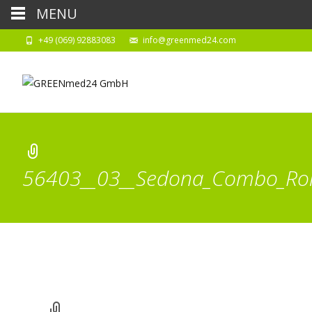
MENU
+49 (069) 92883083
info@greenmed24.com
56403__03__Sedona_Combo_Roh