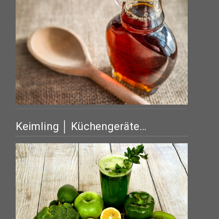
Keimling │ Küchengeräte…