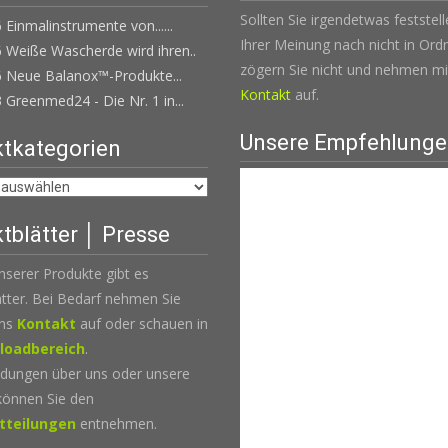
Sollten Sie irgendetwas feststel
 Einmalinstrumente von......
Ihrer Meinung nach nicht in Ordn
 Weiße Wascherde wird ihren..
zögern Sie nicht und nehmen mi
6 Neue Balanox™-Produkte...
Kontakt
auf.
 Greenmed24 - Die Nr. 1 in...
Unsere Empfehlung
tkategorien
tblätter │ Presse
unserer Produkte gibt es
tter. Bei Bedarf nehmen Sie
uns
Kontakt
auf oder schauen in
loadbereich
.
dungen über uns oder unsere
können Sie den
tteilungen
entnehmen.