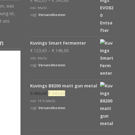
€
462,65
–
€
545,00
len, was
inkl. MwSt.
ung ist,
zzgl.
Versandkosten
t uns
en
Kuvings Smart Fermenter
€
123,65
–
€
146,00
inkl. MwSt.
zzgl.
Versandkosten
Kuvings B8200 matt gun metal
Ursprünglicher
Aktueller
€
405,00
€
343,65
Preis
Preis
inkl. 19 % MwSt.
war:
ist:
zzgl.
Versandkosten
€ 405,00
€ 343,65.