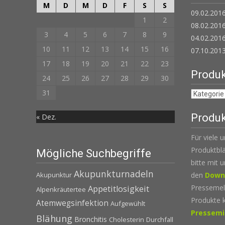
M
D
M
D
F
S
S
09.02.2016
1
2
08.02.2016
3
4
5
6
7
8
9
04.02.201
10
11
12
13
14
15
16
07.10.2013
17
18
19
20
21
22
23
Produk
24
25
26
27
28
29
30
31
Produk
« Dez.
Für viele 
Produktblä
Mögliche Suchbegriffe
bitte mit 
Akupunkturnadeln
den
Down
Akupunktur
Pressemel
Appetitlosigkeit
Alpenkräutertee
Produkte 
Atemwegsinfektion
Aufgewühlt
Pressemi
Blähung
Bronchitis
Cholesterin
Durchfall