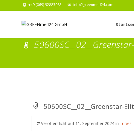
+49 (069) 92883083
info@greenmed24.com
Zum
Inhalt
Startse
springen
50600SC__02__Greenstar-
50600SC__02__Greenstar-Eli
Veröffentlicht auf
11. September 2024
in
Tribest