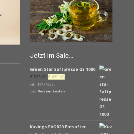
Jetzt im Sale…
Green Star Saftpresse GS 1000
Ursprünglicher
Aktueller
€
539,00
€
439,00
Preis
Preis
inkl. 19 % MwSt.
war:
ist:
zzgl.
Versandkosten
€ 539,00
€ 439,00.
Kuvings EVO820 Entsafter