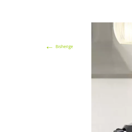
←
Bisherige