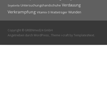
Verdauung
Untersuchungshandschuhe
Soyabella
Verkrampfung
Wunden
Vitamix 0
Watteträger
Copyright © GREENmed24 GmbH
Angetrieben durch WordPress
, Theme
i-craft
by TemplatesNext.