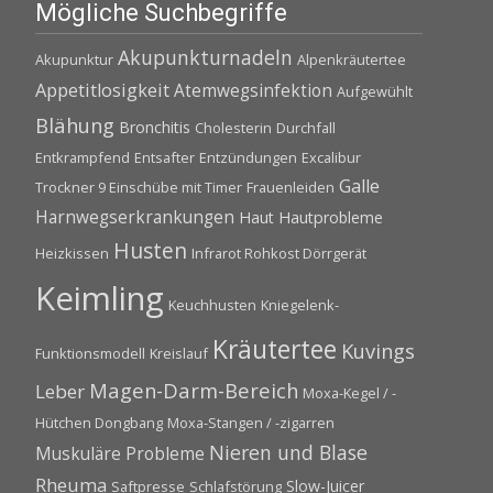
Mögliche Suchbegriffe
Akupunkturnadeln
Akupunktur
Alpenkräutertee
Appetitlosigkeit
Atemwegsinfektion
Aufgewühlt
Blähung
Bronchitis
Cholesterin
Durchfall
Entkrampfend
Entsafter
Entzündungen
Excalibur
Galle
Trockner 9 Einschübe mit Timer
Frauenleiden
Harnwegserkrankungen
Haut
Hautprobleme
Husten
Heizkissen
Infrarot Rohkost Dörrgerät
Keimling
Keuchhusten
Kniegelenk-
Kräutertee
Kuvings
Funktionsmodell
Kreislauf
Magen-Darm-Bereich
Leber
Moxa-Kegel / -
Hütchen Dongbang
Moxa-Stangen / -zigarren
Nieren und Blase
Muskuläre Probleme
Rheuma
Slow-Juicer
Saftpresse
Schlafstörung