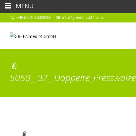
MENU
+49 (069) 92883083
info@greenmed24.com
5060__02__Doppelte_Presswalze