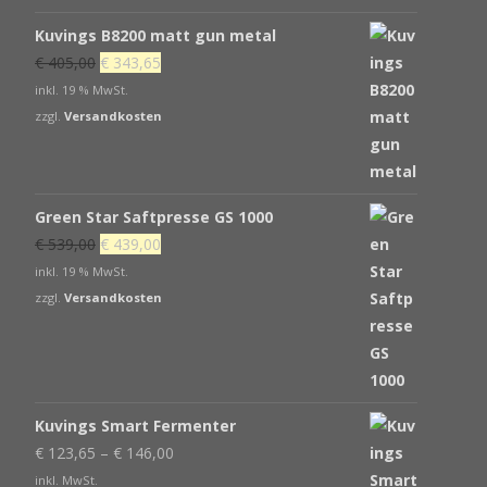
Kuvings B8200 matt gun metal
Ursprünglicher
Aktueller
€
405,00
€
343,65
Preis
Preis
inkl. 19 % MwSt.
war:
ist:
zzgl.
Versandkosten
€ 405,00
€ 343,65.
Green Star Saftpresse GS 1000
Ursprünglicher
Aktueller
€
539,00
€
439,00
Preis
Preis
inkl. 19 % MwSt.
war:
ist:
zzgl.
Versandkosten
€ 539,00
€ 439,00.
Kuvings Smart Fermenter
€
123,65
–
€
146,00
inkl. MwSt.