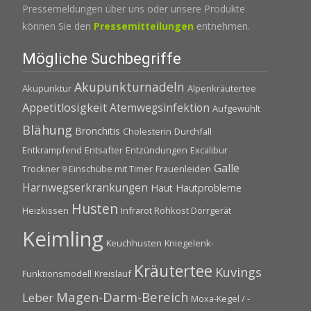
Pressemeldungen über uns oder unsere Produkte
können Sie den
Pressemitteilungen
entnehmen.
Mögliche Suchbegriffe
Akupunkturnadeln
Akupunktur
Alpenkräutertee
Appetitlosigkeit
Atemwegsinfektion
Aufgewühlt
Blähung
Bronchitis
Cholesterin
Durchfall
Entkrampfend
Entsafter
Entzündungen
Excalibur
Galle
Trockner 9 Einschübe mit Timer
Frauenleiden
Harnwegserkrankungen
Haut
Hautprobleme
Husten
Heizkissen
Infrarot Rohkost Dörrgerät
Keimling
Keuchhusten
Kniegelenk-
Kräutertee
Kuvings
Funktionsmodell
Kreislauf
Magen-Darm-Bereich
Leber
Moxa-Kegel / -