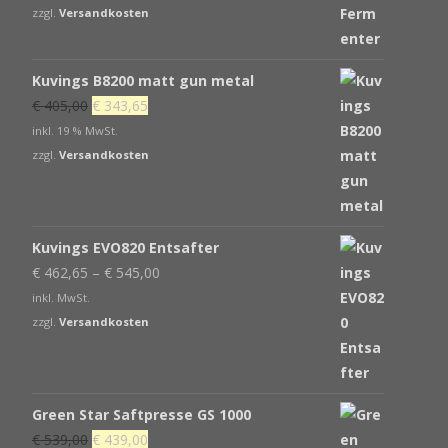
zzgl.
Versandkosten
Kuvings B8200 matt gun metal
Ursprünglicher
Aktueller
€
405,00
€
343,65
Preis
Preis
inkl. 19 % MwSt.
war:
ist:
zzgl.
Versandkosten
€ 405,00
€ 343,65.
Kuvings EVO820 Entsafter
€
462,65
–
€
545,00
inkl. MwSt.
zzgl.
Versandkosten
Green Star Saftpresse GS 1000
Ursprünglicher
Aktueller
€
539,00
€
439,00