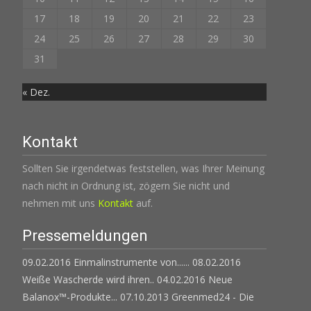
17
18
19
20
21
22
23
24
25
26
27
28
29
30
31
« Dez.
Kontakt
Sollten Sie irgendetwas feststellen, was Ihrer Meinung
nach nicht in Ordnung ist, zögern Sie nicht und
nehmen mit uns
Kontakt
auf.
Pressemeldungen
09.02.2016 Einmalinstrumente von......
08.02.2016
Weiße Wascherde wird ihren..
04.02.2016 Neue
Balanox™-Produkte...
07.10.2013 Greenmed24 - Die