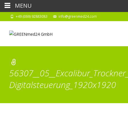
MENU
+49 (069) 92883083
info@greenmed24.com
56307__05__Excalibur_Trockner_
Digitalsteuerung_1920x1920