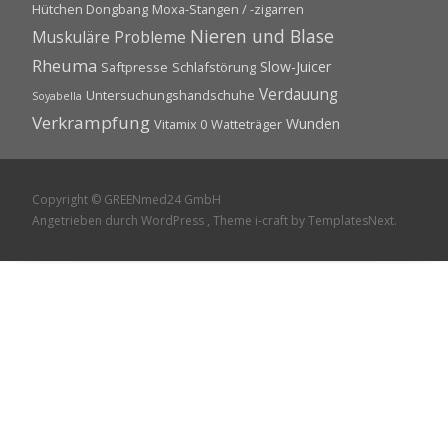
Hütchen Dongbang
Moxa-Stangen / -zigarren
Nieren und Blase
Muskuläre Probleme
Rheuma
Slow-Juicer
Saftpresse
Schlafstörung
Verdauung
Untersuchungshandschuhe
Soyabella
Verkrampfung
Wunden
Vitamix 0
Watteträger
Copyright © GREENmed24 GmbH
Angetrieben durch WordPress
, Theme
i-craft
by TemplatesNext.