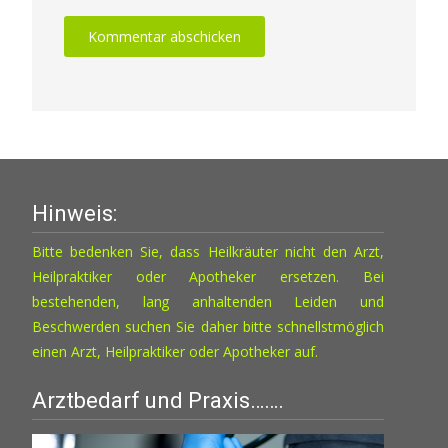
Hinweis:
Bitte bedenken Sie, dass Heilkräuter nicht den Arzt,
Heilpraktiker oder Apotheker ersetzen. Bei
bestehenden, lang anhaltenden Leiden und
Beschwerden suchen Sie daher bitte schnellstmöglich
einen Arzt, Heilpraktiker oder Apotheker auf.
Arztbedarf und Praxis…….