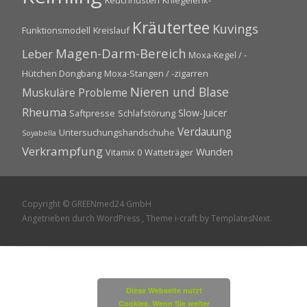
Keuchhusten
Kniegelenk-
Kräutertee
Kuvings
Funktionsmodell
Kreislauf
Magen-Darm-Bereich
Leber
Moxa-Kegel / -
Hütchen Dongbang
Moxa-Stangen / -zigarren
Nieren und Blase
Muskuläre Probleme
Rheuma
Slow-Juicer
Saftpresse
Schlafstörung
Verdauung
Untersuchungshandschuhe
Soyabella
Verkrampfung
Wunden
Vitamix 0
Watteträger
Copyright © GREENmed24 GmbH
Angetrieben durch WordPress
, Theme
i-craft
by TemplatesNext.
Diese Webseite nutzt
Cookies. Wenn Sie weiter