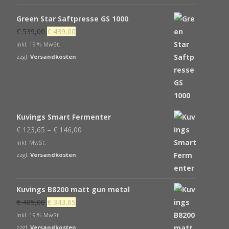
Green Star Saftpresse GS 1000
Ursprünglicher
Aktueller
€
539,00
€
439,00
Preis
Preis
inkl. 19 % MwSt.
war:
ist:
zzgl.
Versandkosten
€ 539,00
€ 439,00.
Kuvings Smart Fermenter
€
123,65
–
€
146,00
inkl. MwSt.
zzgl.
Versandkosten
Kuvings B8200 matt gun metal
Ursprünglicher
Aktueller
€
405,00
€
343,65
Preis
Preis
inkl. 19 % MwSt.
war:
ist:
zzgl.
Versandkosten