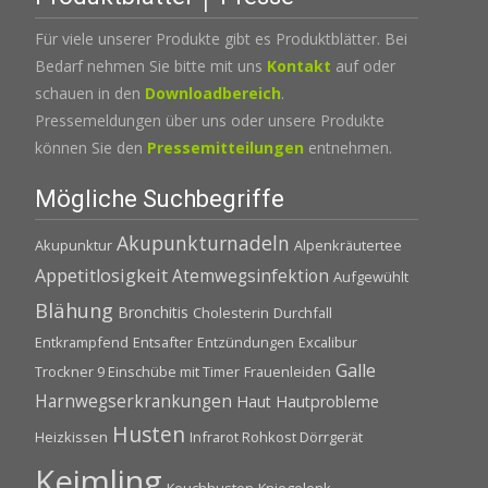
Für viele unserer Produkte gibt es Produktblätter. Bei
Bedarf nehmen Sie bitte mit uns
Kontakt
auf oder
schauen in den
Downloadbereich
.
Pressemeldungen über uns oder unsere Produkte
können Sie den
Pressemitteilungen
entnehmen.
Mögliche Suchbegriffe
Akupunkturnadeln
Akupunktur
Alpenkräutertee
Appetitlosigkeit
Atemwegsinfektion
Aufgewühlt
Blähung
Bronchitis
Cholesterin
Durchfall
Entkrampfend
Entsafter
Entzündungen
Excalibur
Galle
Trockner 9 Einschübe mit Timer
Frauenleiden
Harnwegserkrankungen
Haut
Hautprobleme
Husten
Heizkissen
Infrarot Rohkost Dörrgerät
Keimling