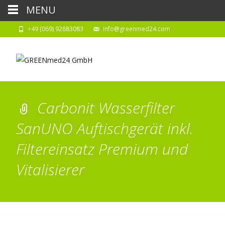
MENU
+49 (069) 92883083
info@greenmed24.com
Carbonit Wasserfilter
SanUNO Auftischgerät inkl.
Filtereinsatz Premium und
Vitalisierer