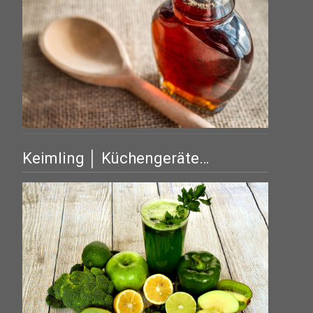
Keimling │ Küchengeräte…