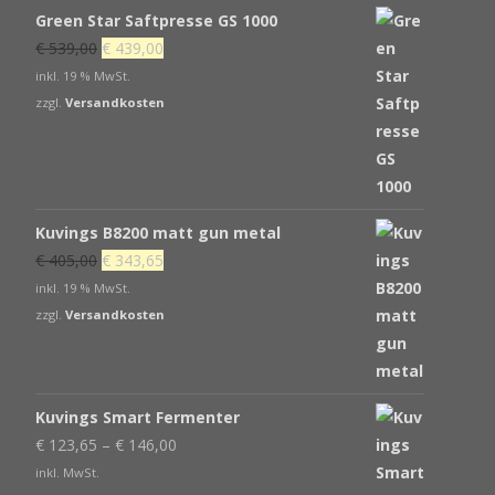
Green Star Saftpresse GS 1000
Ursprünglicher
Aktueller
€
539,00
€
439,00
Preis
Preis
inkl. 19 % MwSt.
war:
ist:
zzgl.
Versandkosten
€ 539,00
€ 439,00.
Kuvings B8200 matt gun metal
Ursprünglicher
Aktueller
€
405,00
€
343,65
Preis
Preis
inkl. 19 % MwSt.
war:
ist:
zzgl.
Versandkosten
€ 405,00
€ 343,65.
Kuvings Smart Fermenter
€
123,65
–
€
146,00
inkl. MwSt.