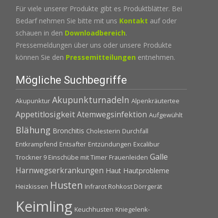
Für viele unserer Produkte gibt es Produktblätter. Bei
Bedarf nehmen Sie bitte mit uns
Kontakt
auf oder
schauen in den
Downloadbereich
.
Pressemeldungen über uns oder unsere Produkte
können Sie den
Pressemitteilungen
entnehmen.
Mögliche Suchbegriffe
Akupunkturnadeln
Akupunktur
Alpenkräutertee
Appetitlosigkeit
Atemwegsinfektion
Aufgewühlt
Blähung
Bronchitis
Cholesterin
Durchfall
Entkrampfend
Entsafter
Entzündungen
Excalibur
Galle
Trockner 9 Einschübe mit Timer
Frauenleiden
Harnwegserkrankungen
Haut
Hautprobleme
Husten
Heizkissen
Infrarot Rohkost Dörrgerät
Keimling
Keuchhusten
Kniegelenk-