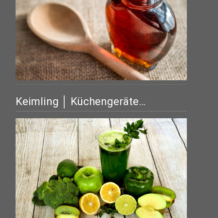
Keimling │ Küchengeräte…