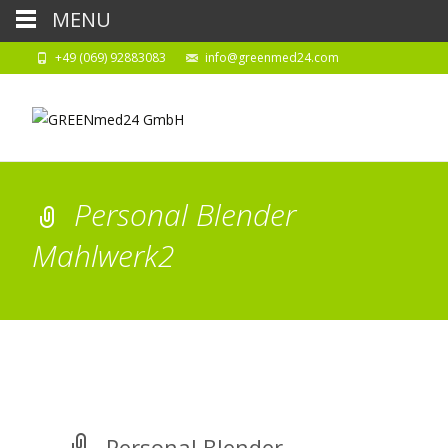
MENU
+49 (069) 92883083
info@greenmed24.com
Personal Blender
Mahlwerk2
Personal Blender