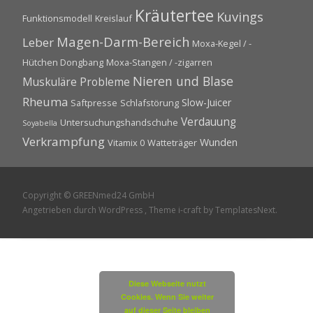
Kräutertee
Kuvings
Funktionsmodell
Kreislauf
Magen-Darm-Bereich
Leber
Moxa-Kegel / -
Hütchen Dongbang
Moxa-Stangen / -zigarren
Nieren und Blase
Muskuläre Probleme
Rheuma
Slow-Juicer
Saftpresse
Schlafstörung
Verdauung
Untersuchungshandschuhe
Soyabella
Verkrampfung
Wunden
Vitamix 0
Watteträger
Copyright © GREENmed24 GmbH
Angetrieben durch WordPress
, Theme
i-craft
by TemplatesNext.
Diese Webseite nutzt
Cookies. Wenn Sie weiter
auf dieser Seite bleiben