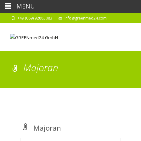
MENU
+49 (069) 92883083
info@greenmed24.com
Majoran
Majoran