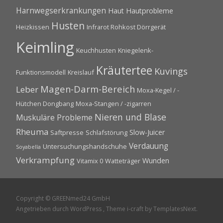
Harnwegserkrankungen
Haut
Hautprobleme
Husten
Heizkissen
Infrarot Rohkost Dörrgerät
Keimling
Keuchhusten
Kniegelenk-
Kräutertee
Kuvings
Funktionsmodell
Kreislauf
Magen-Darm-Bereich
Leber
Moxa-Kegel / -
Hütchen Dongbang
Moxa-Stangen / -zigarren
Nieren und Blase
Muskuläre Probleme
Rheuma
Slow-Juicer
Saftpresse
Schlafstörung
Verdauung
Untersuchungshandschuhe
Soyabella
Verkrampfung
Wunden
Vitamix 0
Watteträger
Copyright © GREENmed24 GmbH
Angetrieben durch WordPress
, Theme
i-craft
by TemplatesNext.