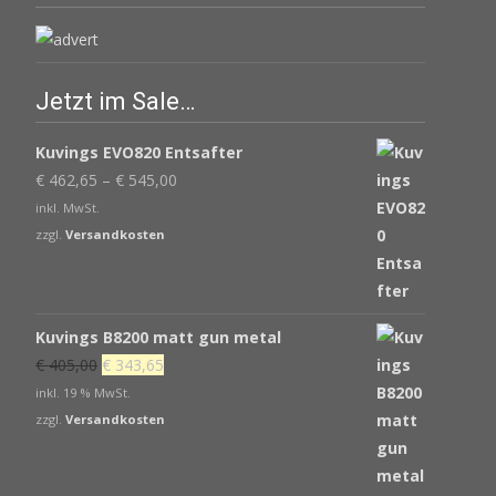
Jetzt im Sale…
Kuvings EVO820 Entsafter
€
462,65
–
€
545,00
inkl. MwSt.
zzgl.
Versandkosten
Kuvings B8200 matt gun metal
Ursprünglicher
Aktueller
€
405,00
€
343,65
Preis
Preis
inkl. 19 % MwSt.
war:
ist:
zzgl.
Versandkosten
€ 405,00
€ 343,65.