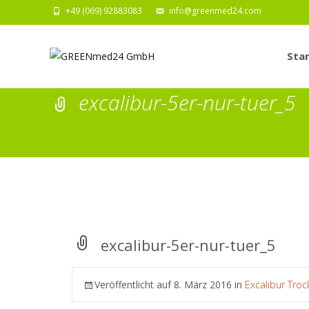
+49 (069) 92883083
info@greenmed24.com
Zum
Inhalt
Star
springe
excalibur-5er-nur-tuer_5
excalibur-5er-nur-tuer_5
Veröffentlicht auf
8. März 2016
in
Excalibur Troc