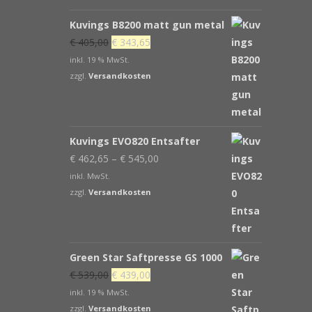
Kuvings B8200 matt gun metal
Ursprünglicher
Aktueller
€
405,00
€
343,65
Preis
Preis
inkl. 19 % MwSt.
war:
ist:
zzgl.
Versandkosten
€ 405,00
€ 343,65.
Kuvings EVO820 Entsafter
€
462,65
–
€
545,00
inkl. MwSt.
zzgl.
Versandkosten
Green Star Saftpresse GS 1000
Ursprünglicher
Aktueller
€
539,00
€
439,00
Preis
Preis
inkl. 19 % MwSt.
war:
ist:
zzgl.
Versandkosten