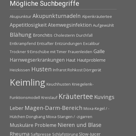
Mögliche Suchbegriffe
Akupunkturnadeln
Akupunktur
Alpenkräutertee
Appetitlosigkeit
Atemwegsinfektion
Aufgewühlt
Blähung
Bronchitis
Cholesterin
Durchfall
Entkrampfend
Entsafter
Entzündungen
Excalibur
Galle
Trockner 9 Einschübe mit Timer
Frauenleiden
Harnwegserkrankungen
Haut
Hautprobleme
Husten
Heizkissen
Infrarot Rohkost Dörrgerät
Keimling
Keuchhusten
Kniegelenk-
Kräutertee
Kuvings
Funktionsmodell
Kreislauf
Magen-Darm-Bereich
Leber
Moxa-Kegel / -
Hütchen Dongbang
Moxa-Stangen / -zigarren
Nieren und Blase
Muskuläre Probleme
Rheuma
Slow-Juicer
Saftpresse
Schlafstörung