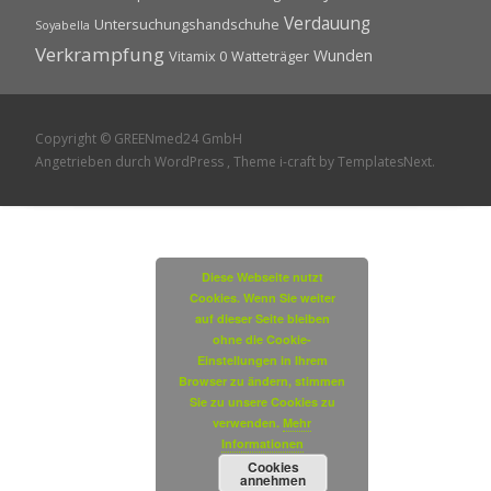
Verdauung
Untersuchungshandschuhe
Soyabella
Verkrampfung
Wunden
Vitamix 0
Watteträger
Copyright © GREENmed24 GmbH
Angetrieben durch WordPress
, Theme
i-craft
by TemplatesNext.
Diese Webseite nutzt
Cookies. Wenn Sie weiter
auf dieser Seite bleiben
ohne die Cookie-
Einstellungen in Ihrem
Browser zu ändern, stimmen
Sie zu unsere Cookies zu
verwenden.
Mehr
Informationen
Cookies
annehmen