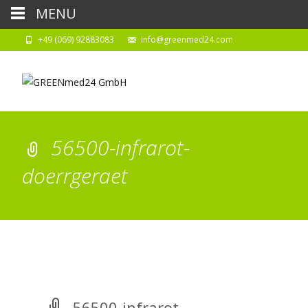
MENU
+49 (069) 92883083
info@greenmed24.com
56500-infrarot-
doerrgeraet
56500-infrarot-