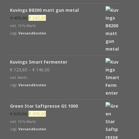
Kuvings B8200 matt gun metal
Ursprünglicher
Aktueller
€
405,00
€
343,65
Preis
Preis
inkl. 19 % MwSt.
war:
ist:
zzgl.
Versandkosten
€ 405,00
€ 343,65.
Kuvings Smart Fermenter
€
123,65
–
€
146,00
inkl. MwSt.
zzgl.
Versandkosten
Green Star Saftpresse GS 1000
Ursprünglicher
Aktueller
€
539,00
€
439,00
Preis
Preis
inkl. 19 % MwSt.
war:
ist:
zzgl.
Versandkosten
€ 539,00
€ 439,00.