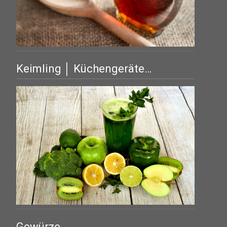
Keimling │ Küchengeräte…
Gewürze