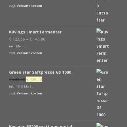
zzgl.
Versandkosten
Kuvings Smart Fermenter
€
123,65
–
€
146,00
inkl. MwSt.
zzgl.
Versandkosten
Green Star Saftpresse GS 1000
Ursprünglicher
Aktueller
€
539,00
€
439,00
Preis
Preis
inkl. 19 % MwSt.
war:
ist:
zzgl.
Versandkosten
€ 539,00
€ 439,00.
Kuvings B8200 matt gun metal