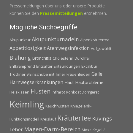
Pressemeldungen über uns oder unsere Produkte
können Sie den
Pressemitteilungen
entnehmen.
Mögliche Suchbegriffe
Akupunkturnadeln
Akupunktur
Alpenkräutertee
Appetitlosigkeit
Atemwegsinfektion
Aufgewühlt
Blähung
Bronchitis
Cholesterin
Durchfall
Entkrampfend
Entsafter
Entzündungen
Excalibur
Galle
Trockner 9 Einschübe mit Timer
Frauenleiden
Harnwegserkrankungen
Haut
Hautprobleme
Husten
Heizkissen
Infrarot Rohkost Dörrgerät
Keimling
Keuchhusten
Kniegelenk-
Kräutertee
Kuvings
Funktionsmodell
Kreislauf
Magen-Darm-Bereich
Leber
Moxa-Kegel / -