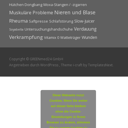
Hütchen Dongbang
Moxa-Stangen / -zigarren
Nieren und Blase
Muskuläre Probleme
Rheuma
Slow-Juicer
Saftpresse
Schlafstörung
Verdauung
Untersuchungshandschuhe
Soyabella
Verkrampfung
Wunden
Vitamix 0
Watteträger
Copyright © GREENmed24 GmbH
Angetrieben durch WordPress
, Theme
i-craft
by TemplatesNext.
Diese Webseite nutzt
Cookies. Wenn Sie weiter
auf dieser Seite bleiben
ohne die Cookie-
Einstellungen in Ihrem
Browser zu ändern, stimmen
Sie zu unsere Cookies zu