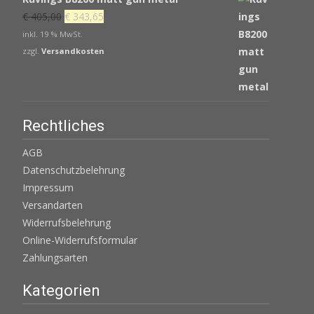
Ursprünglicher
Aktueller
€
405,00
€
343,65
Preis
Preis
inkl. 19 % MwSt.
war:
ist:
zzgl.
Versandkosten
€ 405,00
€ 343,65.
Rechtliches
AGB
Datenschutzbelehrung
Impressum
Versandarten
Widerrufsbelehrung
Online-Widerrufsformular
Zahlungsarten
Kategorien