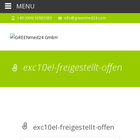
MENU
+49 (069) 92883083
info@greenmed24.com
exc10el-freigestellt-offen
exc10el-freigestellt-offen