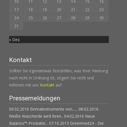
10
11
12
13
14
15
16
17
18
19
20
21
22
23
24
25
26
27
28
29
30
31
« Dez.
Kontakt
Sollten Sie irgendetwas feststellen, was Ihrer Meinung
nach nicht in Ordnung ist, zögern Sie nicht und
nehmen mit uns
Kontakt
auf.
Pressemeldungen
09.02.2016 Einmalinstrumente von......
08.02.2016
Weiße Wascherde wird ihren..
04.02.2016 Neue
Balanox™-Produkte...
07.10.2013 Greenmed24 - Die