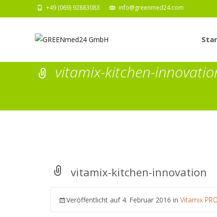
+49 (069) 92883083
info@greenmed24.com
Zum
Inhalt
Star
springe
vitamix-kitchen-innovatio
vitamix-kitchen-innovation
Veröffentlicht auf
4. Februar 2016
in
Vitamix PR