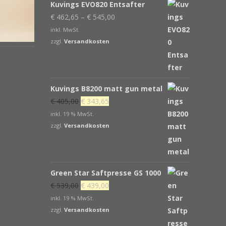
Kuvings EVO820 Entsafter
€
462,65
–
€
545,00
inkl. MwSt.
zzgl.
Versandkosten
Kuvings B8200 matt gun metal
Ursprünglicher
Aktueller
€
405,00
€
343,65
Preis
Preis
inkl. 19 % MwSt.
war:
ist:
zzgl.
Versandkosten
€ 405,00
€ 343,65.
Green Star Saftpresse GS 1000
Ursprünglicher
Aktueller
€
539,00
€
439,00
Preis
Preis
inkl. 19 % MwSt.
war:
ist:
zzgl.
Versandkosten
€ 539,00
€ 439,00.