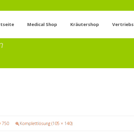
tseite
Medical Shop
Kräutershop
Vertrieb
n
n
O 750
Komplettlösung (105 × 140)