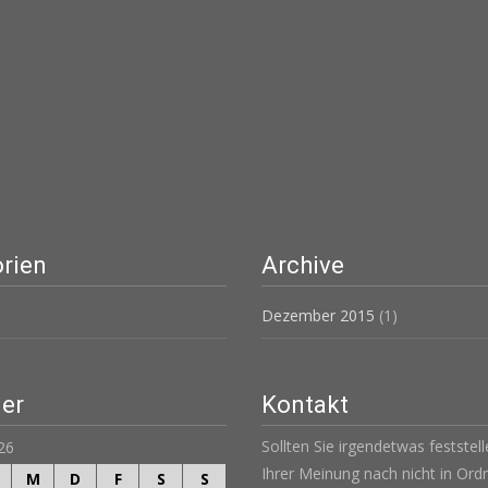
rien
Archive
Dezember 2015
(1)
er
Kontakt
Sollten Sie irgendetwas feststel
26
Ihrer Meinung nach nicht in Ordn
M
D
F
S
S