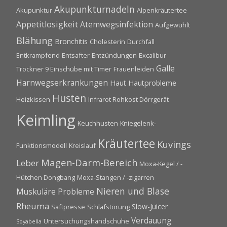
Akupunkturnadeln
Akupunktur
Alpenkräutertee
Appetitlosigkeit
Atemwegsinfektion
Aufgewühlt
Blähung
Bronchitis
Cholesterin
Durchfall
Entkrampfend
Entsafter
Entzündungen
Excalibur
Galle
Trockner 9 Einschübe mit Timer
Frauenleiden
Harnwegserkrankungen
Haut
Hautprobleme
Husten
Heizkissen
Infrarot Rohkost Dörrgerät
Keimling
Keuchhusten
Kniegelenk-
Kräutertee
Kuvings
Funktionsmodell
Kreislauf
Magen-Darm-Bereich
Leber
Moxa-Kegel / -
Hütchen Dongbang
Moxa-Stangen / -zigarren
Nieren und Blase
Muskuläre Probleme
Rheuma
Slow-Juicer
Saftpresse
Schlafstörung
Verdauung
Untersuchungshandschuhe
Soyabella