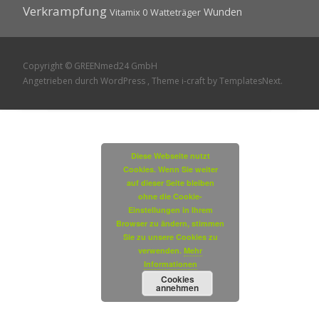
Verkrampfung
Wunden
Vitamix 0
Watteträger
Copyright © GREENmed24 GmbH
Angetrieben durch WordPress
, Theme
i-craft
by TemplatesNext.
Diese Webseite nutzt
Cookies. Wenn Sie weiter
auf dieser Seite bleiben
ohne die Cookie-
Einstellungen in Ihrem
Browser zu ändern, stimmen
Sie zu unsere Cookies zu
verwenden.
Mehr
Informationen
Cookies
annehmen