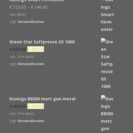
€
123,65
–
€
146,00
inkl. MwSt.
zzgl.
Versandkosten
Green Star Saftpresse GS 1000
Ursprünglicher
Aktueller
€
539,00
€
439,00
Preis
Preis
inkl. 19 % MwSt.
war:
ist:
zzgl.
Versandkosten
€ 539,00
€ 439,00.
Kuvings B8200 matt gun metal
Ursprünglicher
Aktueller
€
405,00
€
343,65
Preis
Preis
inkl. 19 % MwSt.
war:
ist:
zzgl.
Versandkosten
€ 405,00
€ 343,65.