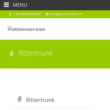
MENU
+49 (069) 92883083
info@greenmed24.com
Rittertrunk
Rittertrunk