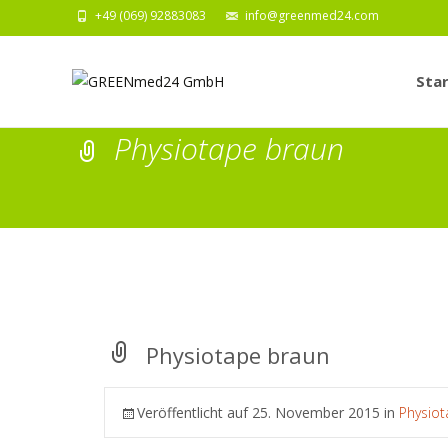
+49 (069) 92883083
info@greenmed24.com
Zum
Inhalt
Star
springe
Physiotape braun
Physiotape braun
Veröffentlicht auf
25. November 2015
in
Physio