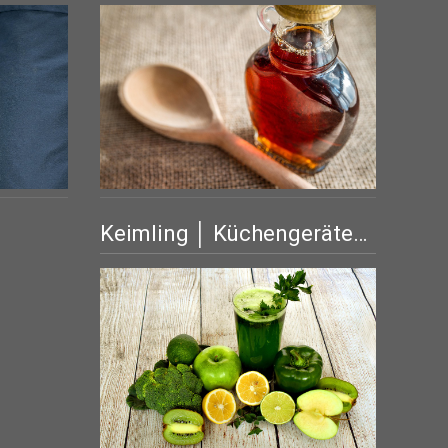
Keimling │ Küchengeräte…