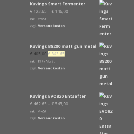
Kuvings Smart Fermenter
€
123,65
–
€
146,00
inkl. MwSt.
zzgl.
Versandkosten
Kuvings B8200 matt gun metal
Ursprünglicher
Aktueller
€
405,00
€
343,65
Preis
Preis
inkl. 19 % MwSt.
war:
ist:
zzgl.
Versandkosten
€ 405,00
€ 343,65.
Kuvings EVO820 Entsafter
€
462,65
–
€
545,00
inkl. MwSt.
zzgl.
Versandkosten