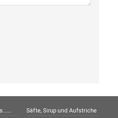
is…….
Säfte, Sirup und Aufstriche