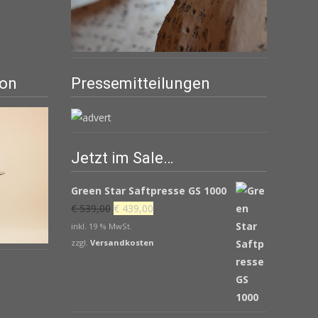
ion
Pressemitteilungen
Jetzt im Sale…
Green Star Saftpresse GS 1000
Ursprünglicher
Aktueller
€
539,00
€
439,00
Preis
Preis
inkl. 19 % MwSt.
war:
ist:
zzgl.
Versandkosten
€ 539,00
€ 439,00.