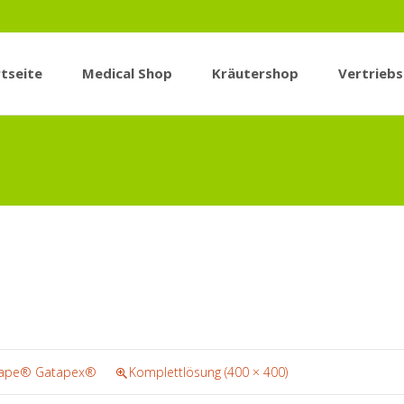
tseite
Medical Shop
Kräutershop
Vertrieb
n
tape® Gatapex®
Komplettlösung (400 × 400)