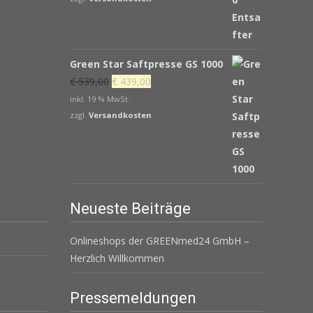
Green Star Saftpresse GS 1000
Ursprünglicher
Aktueller
€
539,00
€
439,00
Preis
Preis
inkl. 19 % MwSt.
war:
ist:
zzgl.
Versandkosten
€ 539,00
€ 439,00.
Neueste Beiträge
Onlineshops der GREENmed24 GmbH –
Herzlich Willkommen
Pressemeldungen