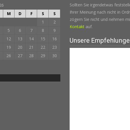
Sollten Sie irgendetwas feststel
26
Ihrer Meinung nach nicht in Ordn
M
D
F
S
S
zögern Sie nicht und nehmen mi
1
2
Kontakt
auf.
5
6
7
8
9
12
13
14
15
16
Unsere Empfehlung
19
20
21
22
23
26
27
28
29
30