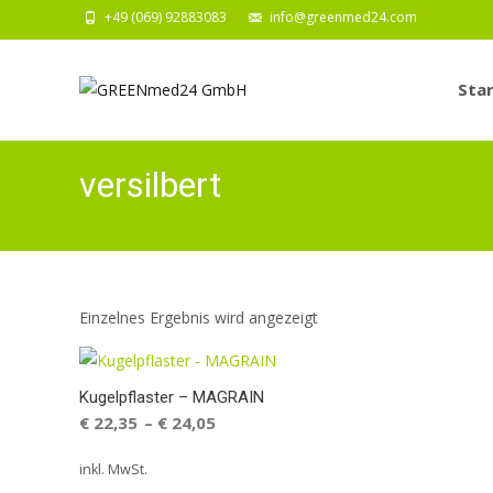
+49 (069) 92883083
info@greenmed24.com
Zum
Inhalt
Star
springe
versilbert
Einzelnes Ergebnis wird angezeigt
Kugelpflaster – MAGRAIN
€
22,35
€
24,05
–
inkl. MwSt.