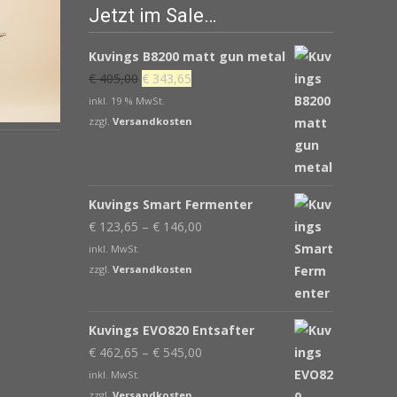
Jetzt im Sale…
Kuvings B8200 matt gun metal
Ursprünglicher
Aktueller
€
405,00
€
343,65
Preis
Preis
inkl. 19 % MwSt.
war:
ist:
zzgl.
Versandkosten
€ 405,00
€ 343,65.
Kuvings Smart Fermenter
€
123,65
–
€
146,00
inkl. MwSt.
zzgl.
Versandkosten
Kuvings EVO820 Entsafter
€
462,65
–
€
545,00
inkl. MwSt.
zzgl.
Versandkosten