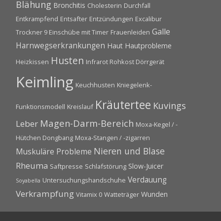
Blähung
Bronchitis
Cholesterin
Durchfall
Entkrampfend
Entsafter
Entzündungen
Excalibur
Galle
Trockner 9 Einschübe mit Timer
Frauenleiden
Harnwegserkrankungen
Haut
Hautprobleme
Husten
Heizkissen
Infrarot Rohkost Dörrgerät
Keimling
Keuchhusten
Kniegelenk-
Kräutertee
Kuvings
Funktionsmodell
Kreislauf
Magen-Darm-Bereich
Leber
Moxa-Kegel / -
Hütchen Dongbang
Moxa-Stangen / -zigarren
Nieren und Blase
Muskuläre Probleme
Rheuma
Slow-Juicer
Saftpresse
Schlafstörung
Verdauung
Untersuchungshandschuhe
Soyabella
Verkrampfung
Wunden
Vitamix 0
Watteträger