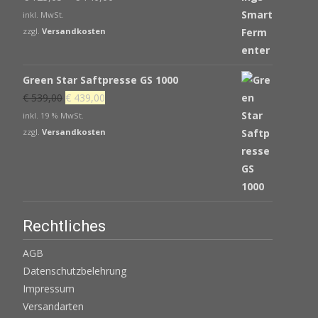
inkl. MwSt.
zzgl.
Versandkosten
Green Star Saftpresse GS 1000
Ursprünglicher
Aktueller
€
539,00
€
439,00
Preis
Preis
inkl. 19 % MwSt.
war:
ist:
zzgl.
Versandkosten
€ 539,00
€ 439,00.
Rechtliches
AGB
Datenschutzbelehrung
Impressum
Versandarten