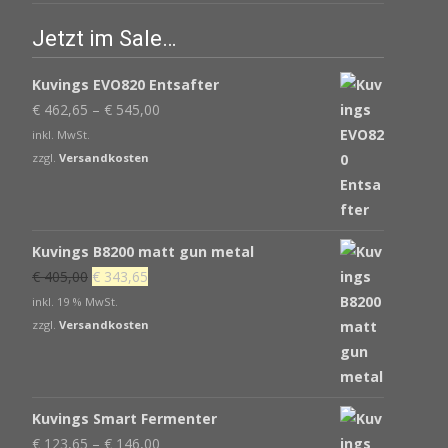
Jetzt im Sale…
Kuvings EVO820 Entsafter
€
462,65
–
€
545,00
inkl. MwSt.
zzgl.
Versandkosten
Kuvings B8200 matt gun metal
Ursprünglicher
Aktueller
€
405,00
€
343,65
Preis
Preis
inkl. 19 % MwSt.
war:
ist:
zzgl.
Versandkosten
€ 405,00
€ 343,65.
Kuvings Smart Fermenter
€
123,65
–
€
146,00