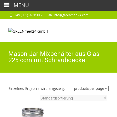
MENU
+49 (069) 92883083
info@greenmed24.com
Mason Jar Mixbehälter aus Glas
225 ccm mit Schraubdeckel
Einzelnes Ergebnis wird angezeigt