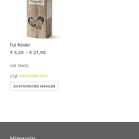
Für Kinder
€
5,20
€
21,00
–
inkl. MwSt.
zzgl.
Versandkosten
Dieses
AUSFÜHRUNG WÄHLEN
Produkt
weist
mehrere
Varianten
auf.
Die
Hinweis: