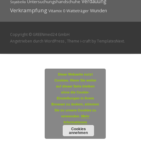
Verdauung
Untersuchungshandschuhe
Soyabella
Verkrampfung
Wunden
Vitamix 0
Watteträger
Copyright © GREENmed24 GmbH
Angetrieben durch WordPress
, Theme
i-craft
by TemplatesNext.
Diese Webseite nutzt
Cookies. Wenn Sie weiter
auf dieser Seite bleiben
ohne die Cookie-
Einstellungen in Ihrem
Browser zu ändern, stimmen
Sie zu unsere Cookies zu
verwenden.
Mehr
Informationen
Cookies
annehmen