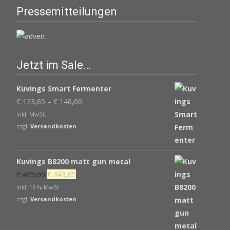
Pressemitteilungen
Jetzt im Sale…
Kuvings Smart Fermenter
€
123,65
–
€
146,00
inkl. MwSt.
zzgl.
Versandkosten
Kuvings B8200 matt gun metal
Ursprünglicher
Aktueller
€
405,00
€
343,65
Preis
Preis
inkl. 19 % MwSt.
war:
ist:
zzgl.
Versandkosten
€ 405,00
€ 343,65.