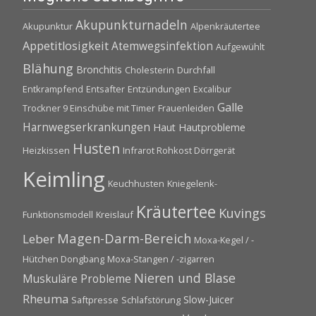
Akupunkturnadeln
Akupunktur
Alpenkräutertee
Appetitlosigkeit
Atemwegsinfektion
Aufgewühlt
Blähung
Bronchitis
Cholesterin
Durchfall
Entkrampfend
Entsafter
Entzündungen
Excalibur
Galle
Trockner 9 Einschübe mit Timer
Frauenleiden
Harnwegserkrankungen
Haut
Hautprobleme
Husten
Heizkissen
Infrarot Rohkost Dörrgerät
Keimling
Keuchhusten
Kniegelenk-
Kräutertee
Kuvings
Funktionsmodell
Kreislauf
Magen-Darm-Bereich
Leber
Moxa-Kegel / -
Hütchen Dongbang
Moxa-Stangen / -zigarren
Nieren und Blase
Muskuläre Probleme
Rheuma
Slow-Juicer
Saftpresse
Schlafstörung