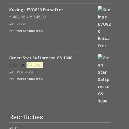
Kuvings EVO820 Entsafter
€
462,65
–
€
545,00
inkl. MwSt.
zzgl.
Versandkosten
Green Star Saftpresse GS 1000
Ursprünglicher
Aktueller
€
539,00
€
439,00
Preis
Preis
inkl. 19 % MwSt.
war:
ist:
zzgl.
Versandkosten
€ 539,00
€ 439,00.
Rechtliches
AGB