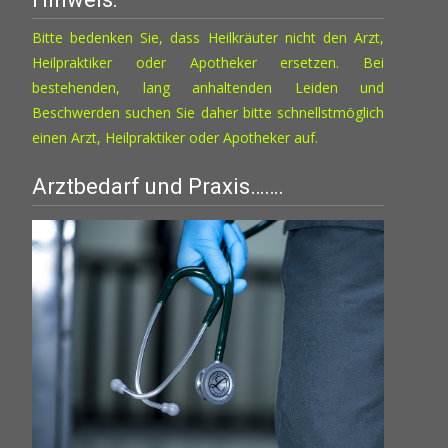
Optionen
können
Bitte bedenken Sie, dass Heilkräuter nicht den Arzt,
auf
Heilpraktiker oder Apotheker ersetzen. Bei
der
bestehenden, lang anhaltenden Leiden und
Produktseite
Beschwerden suchen Sie daher bitte schnellstmöglich
gewählt
einen Arzt, Heilpraktiker oder Apotheker auf.
werden
Arztbedarf und Praxis…….