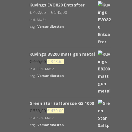
Kuvings EVO820 Entsafter
€
462,65
–
€
545,00
inkl. MwSt.
zzgl.
Versandkosten
Kuvings B8200 matt gun metal
Ursprünglicher
Aktueller
€
405,00
€
343,65
Preis
Preis
inkl. 19 % MwSt.
war:
ist:
zzgl.
Versandkosten
€ 405,00
€ 343,65.
Green Star Saftpresse GS 1000
Ursprünglicher
Aktueller
€
539,00
€
439,00
Preis
Preis
inkl. 19 % MwSt.
war:
ist:
zzgl.
Versandkosten