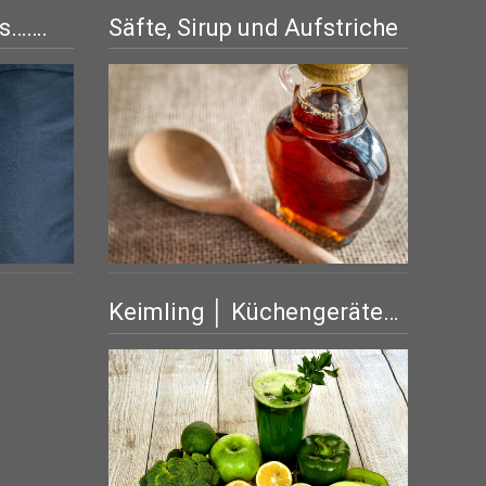
is…….
Säfte, Sirup und Aufstriche
Keimling │ Küchengeräte…