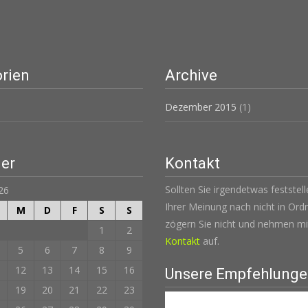
rien
Archive
Dezember 2015
(1)
er
Kontakt
Sollten Sie irgendetwas feststel
26
Ihrer Meinung nach nicht in Ordn
M
D
F
S
S
zögern Sie nicht und nehmen mi
1
2
Kontakt
auf.
5
6
7
8
9
12
13
14
15
16
Unsere Empfehlung
19
20
21
22
23