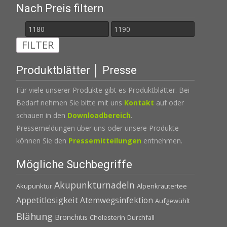
Nach Preis filtern
Min.
Max.
FILTER
Preis
Preis
Produktblätter │ Presse
Für viele unserer Produkte gibt es Produktblätter. Bei
Bedarf nehmen Sie bitte mit uns
Kontakt
auf oder
schauen in den
Downloadbereich
.
Pressemeldungen über uns oder unsere Produkte
können Sie den
Pressemitteilungen
entnehmen.
Mögliche Suchbegriffe
Akupunkturnadeln
Akupunktur
Alpenkräutertee
Appetitlosigkeit
Atemwegsinfektion
Aufgewühlt
Blähung
Bronchitis
Cholesterin
Durchfall