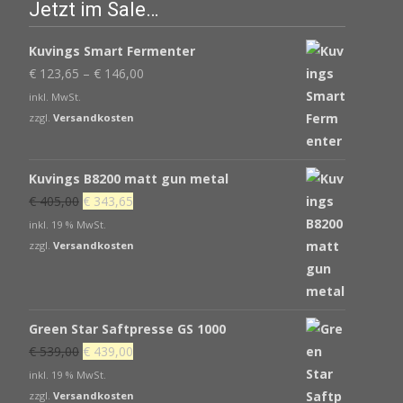
Jetzt im Sale…
Kuvings Smart Fermenter
€
123,65
–
€
146,00
inkl. MwSt.
zzgl.
Versandkosten
Kuvings B8200 matt gun metal
Ursprünglicher
Aktueller
€
405,00
€
343,65
Preis
Preis
inkl. 19 % MwSt.
war:
ist:
zzgl.
Versandkosten
€ 405,00
€ 343,65.
Green Star Saftpresse GS 1000
Ursprünglicher
Aktueller
€
539,00
€
439,00
Preis
Preis
inkl. 19 % MwSt.
war:
ist:
zzgl.
Versandkosten