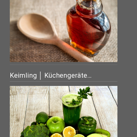
Keimling │ Küchengeräte…