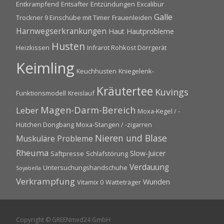
Entkrampfend
Entsafter
Entzündungen
Excalibur
Galle
Trockner 9 Einschübe mit Timer
Frauenleiden
Harnwegserkrankungen
Haut
Hautprobleme
Husten
Heizkissen
Infrarot Rohkost Dörrgerät
Keimling
Keuchhusten
Kniegelenk-
Kräutertee
Kuvings
Funktionsmodell
Kreislauf
Magen-Darm-Bereich
Leber
Moxa-Kegel / -
Hütchen Dongbang
Moxa-Stangen / -zigarren
Nieren und Blase
Muskuläre Probleme
Rheuma
Slow-Juicer
Saftpresse
Schlafstörung
Verdauung
Untersuchungshandschuhe
Soyabella
Verkrampfung
Wunden
Vitamix 0
Watteträger
Copyright © GREENmed24 GmbH