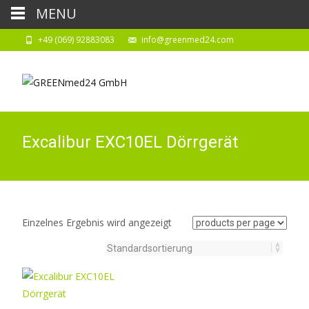
MENU
+49 (069) 92883083
info@greenmed24.com
Excalibur EXC10EL Dörrgerät
Einzelnes Ergebnis wird angezeigt