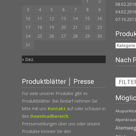
1
2
08.02.2016
3
4
5
6
7
8
9
04.02.201
10
11
12
13
14
15
16
07.10.2013
17
18
19
20
21
22
23
Produk
24
25
26
27
28
29
30
31
Nach Pr
« Dez.
FILTE
Produktblätter │ Presse
Für viele unserer Produkte gibt es
Möglic
Produktblätter. Bei Bedarf nehmen Sie
bitte mit uns
Kontakt
auf oder schauen in
Akupunktu
den
Downloadbereich
.
Alpenkräut
Pressemeldungen über uns oder unsere
Atemwegs
Produkte können Sie den