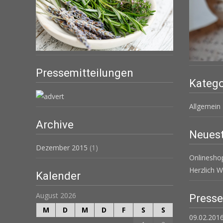
Pressemitteilungen
Katego
Allgemein
Archive
Neuest
Dezember 2015
(1)
Onlinesh
Herzlich 
Kalender
August 2026
Press
M
D
M
D
F
S
S
09.02.2016