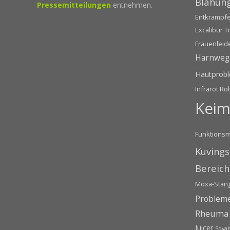
Blähun
Pressemitteilungen
entnehmen.
Entkrampf
Excalibur T
Frauenleid
Harnweg
Hautprob
Infrarot Ro
Keim
Funktionsm
Kuvings
Bereich
Moxa-Stang
Problem
Rheuma
Juicer
Soyab