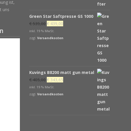
ung ist,
t uns
Green Star Saftpresse GS 1000
Ursprünglicher
Aktueller
€
539,00
€
439,00
en
Preis
Preis
inkl. 19 % MwSt.
war:
ist:
zzgl.
Versandkosten
€ 539,00
€ 439,00.
Kuvings B8200 matt gun metal
Ursprünglicher
Aktueller
€
405,00
€
343,65
Preis
Preis
inkl. 19 % MwSt.
war:
ist:
zzgl.
Versandkosten
€ 405,00
€ 343,65.