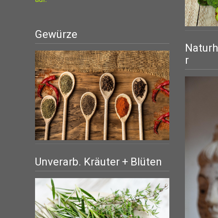
Gewürze
Naturh
r
Unverarb. Kräuter + Blüten