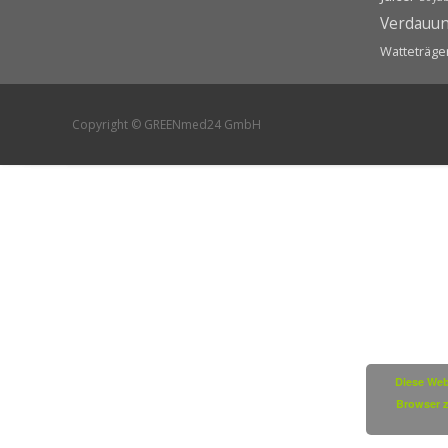
Verdauu
Watteträge
Copyright © GREENmed24 GmbH
Diese Web
Browser z