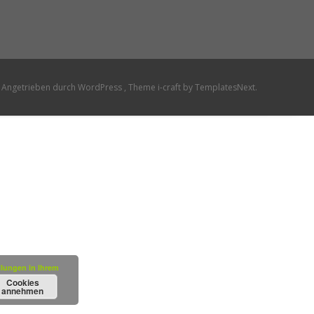
Angetrieben durch WordPress
, Theme
i-craft
by TemplatesNext.
llungen in Ihrem
Cookies
annehmen