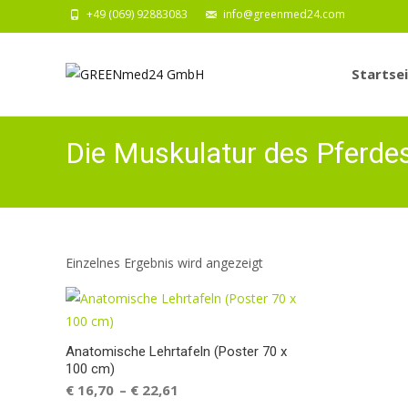
+49 (069) 92883083
info@greenmed24.com
Zum
Inhalt
Startse
springen
Die Muskulatur des Pferde
Einzelnes Ergebnis wird angezeigt
Anatomische Lehrtafeln (Poster 70 x
100 cm)
€
16,70
€
22,61
–