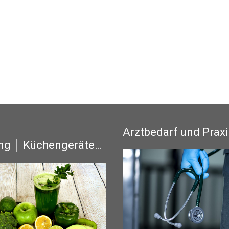
Arztbedarf und Prax
ng │ Küchengeräte…