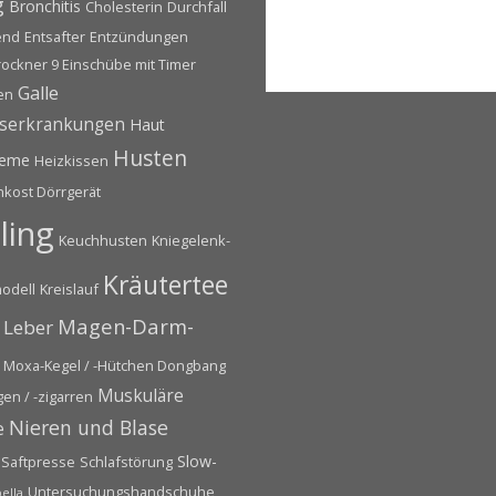
g
Bronchitis
Cholesterin
Durchfall
end
Entsafter
Entzündungen
rockner 9 Einschübe mit Timer
Galle
en
serkrankungen
Haut
Husten
leme
Heizkissen
hkost Dörrgerät
ling
Keuchhusten
Kniegelenk-
Kräutertee
odell
Kreislauf
Magen-Darm-
Leber
Moxa-Kegel / -Hütchen Dongbang
Muskuläre
en / -zigarren
Nieren und Blase
e
Slow-
Saftpresse
Schlafstörung
Untersuchungshandschuhe
ella