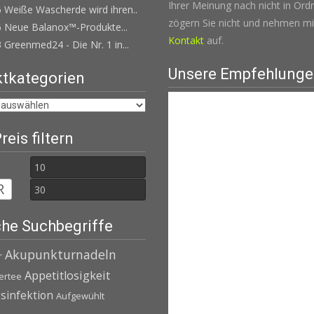
Ihrer Meinung nach nicht in Ordn
 Weiße Wascherde wird ihren..
zögern Sie nicht und nehmen mi
6 Neue Balanox™-Produkte...
Kontakt
auf.
 Greenmed24 - Die Nr. 1 in...
Unsere Empfehlung
tkategorien
eis filtern
Min.
Max.
R
Preis
Preis
he Suchbegriffe
Akupunkturnadeln
r
Appetitlosigkeit
ertee
infektion
Aufgewühlt