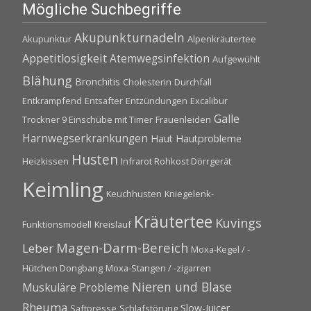
Mögliche Suchbegriffe
Akupunkturnadeln
Akupunktur
Alpenkräutertee
Appetitlosigkeit
Atemwegsinfektion
Aufgewühlt
Blähung
Bronchitis
Cholesterin
Durchfall
Entkrampfend
Entsafter
Entzündungen
Excalibur
Galle
Trockner 9 Einschübe mit Timer
Frauenleiden
Harnwegserkrankungen
Haut
Hautprobleme
Husten
Heizkissen
Infrarot Rohkost Dörrgerät
Keimling
Keuchhusten
Kniegelenk-
Kräutertee
Kuvings
Funktionsmodell
Kreislauf
Magen-Darm-Bereich
Leber
Moxa-Kegel / -
Hütchen Dongbang
Moxa-Stangen / -zigarren
Nieren und Blase
Muskuläre Probleme
Rheuma
Slow-Juicer
Saftpresse
Schlafstörung