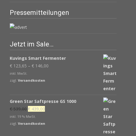
Pressemitteilungen
Jetzt im Sale…
Kuvings Smart Fermenter
€
123,65
–
€
146,00
inkl. MwSt.
zzgl.
Versandkosten
Green Star Saftpresse GS 1000
Ursprünglicher
Aktueller
€
539,00
€
439,00
Preis
Preis
inkl. 19 % MwSt.
war:
ist:
zzgl.
Versandkosten
€ 539,00
€ 439,00.