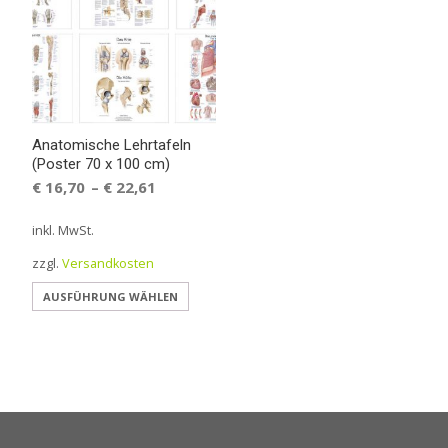
Anatomische Lehrtafeln
(Poster 70 x 100 cm)
€
16,70
€
22,61
–
inkl. MwSt.
zzgl.
Versandkosten
Dieses
AUSFÜHRUNG WÄHLEN
Produkt
weist
mehrere
Varianten
auf.
Die