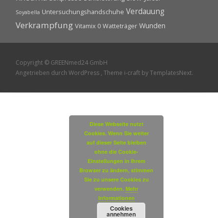
Verdauung
Untersuchungshandschuhe
Soyabella
Verkrampfung
Wunden
Vitamix 0
Watteträger
Copyright © GREENmed24 GmbH
Angetrieben durch WordPress
, Theme
i-craft
by TemplatesNext.
Diese Webseite nutzt
Cookies. Wenn Sie weiter
auf dieser Seite bleiben
ohne die Cookie-
Einstellungen in Ihrem
Browser zu ändern, stimmen
Sie zu unsere Cookies zu
verwenden.
Mehr
Informationen
Cookies
annehmen