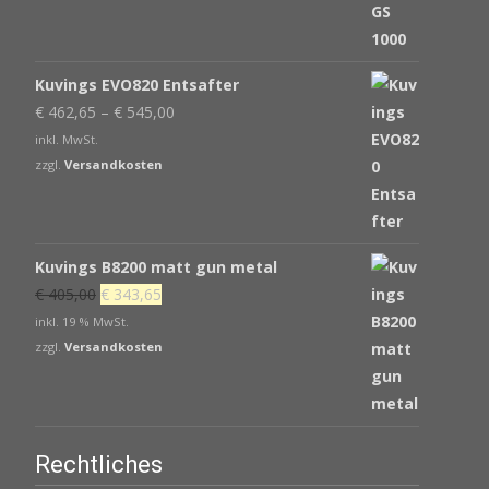
Kuvings EVO820 Entsafter
€
462,65
–
€
545,00
inkl. MwSt.
zzgl.
Versandkosten
Kuvings B8200 matt gun metal
Ursprünglicher
Aktueller
€
405,00
€
343,65
Preis
Preis
inkl. 19 % MwSt.
war:
ist:
zzgl.
Versandkosten
€ 405,00
€ 343,65.
Rechtliches