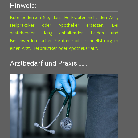
Hinweis:
Optionen
können
Bitte bedenken Sie, dass Heilkräuter nicht den Arzt,
auf
Heilpraktiker oder Apotheker ersetzen. Bei
der
bestehenden, lang anhaltenden Leiden und
Produktseite
Beschwerden suchen Sie daher bitte schnellstmöglich
gewählt
einen Arzt, Heilpraktiker oder Apotheker auf.
werden
Arztbedarf und Praxis…….