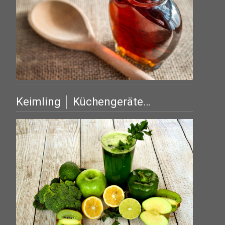
Keimling │ Küchengeräte…