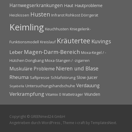
Harnwegserkrankungen
Haut
Hautprobleme
Husten
Heizkissen
Infrarot Rohkost Dörrgerät
Keimling
Keuchhusten
Kniegelenk-
Kräutertee
Kuvings
Funktionsmodell
Kreislauf
Magen-Darm-Bereich
Leber
Moxa-Kegel / -
Hütchen Dongbang
Moxa-Stangen / -zigarren
Nieren und Blase
Muskuläre Probleme
Rheuma
Slow-Juicer
Saftpresse
Schlafstörung
Verdauung
Untersuchungshandschuhe
Soyabella
Verkrampfung
Wunden
Vitamix 0
Watteträger
Copyright © GREENmed24 GmbH
Angetrieben durch WordPress
, Theme
i-craft
by TemplatesNext.