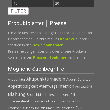
Min.
Max.
FILTER
Preis
Preis
Produktblätter │ Presse
Für viele unserer Produkte gibt es Produktblätter. Bei
Bedarf nehmen Sie bitte mit uns
Kontakt
auf oder
schauen in den
Downloadbereich
.
Pressemeldungen über uns oder unsere Produkte
können Sie den
Pressemitteilungen
entnehmen.
Mögliche Suchbegriffe
Akupunkturnadeln
Akupunktur
Alpenkräutertee
Appetitlosigkeit
Atemwegsinfektion
Aufgewühlt
Blähung
Bronchitis
Cholesterin
Durchfall
Entkrampfend
Entsafter
Entzündungen
Excalibur
Galle
Trockner 9 Einschübe mit Timer
Frauenleiden