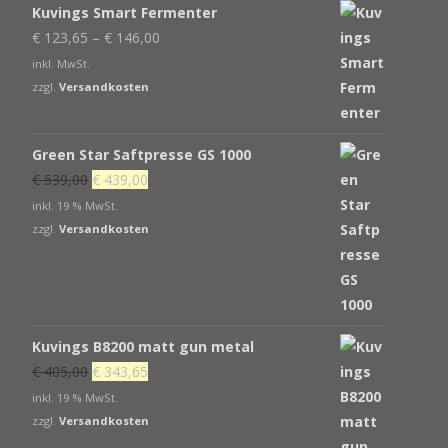
Kuvings Smart Fermenter
€
123,65
–
€
146,00
inkl. MwSt.
zzgl.
Versandkosten
Green Star Saftpresse GS 1000
Ursprünglicher
Aktueller
€
539,00
€
439,00
Preis
Preis
inkl. 19 % MwSt.
war:
ist:
zzgl.
Versandkosten
€ 539,00
€ 439,00.
Kuvings B8200 matt gun metal
Ursprünglicher
Aktueller
€
405,00
€
343,65
Preis
Preis
inkl. 19 % MwSt.
war:
ist:
zzgl.
Versandkosten
€ 405,00
€ 343,65.