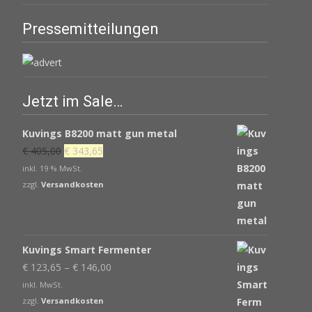
Pressemitteilungen
Jetzt im Sale…
Kuvings B8200 matt gun metal
Ursprünglicher
Aktueller
€
405,00
€
343,65
Preis
Preis
inkl. 19 % MwSt.
war:
ist:
zzgl.
Versandkosten
€ 405,00
€ 343,65.
Kuvings Smart Fermenter
€
123,65
–
€
146,00
inkl. MwSt.
zzgl.
Versandkosten