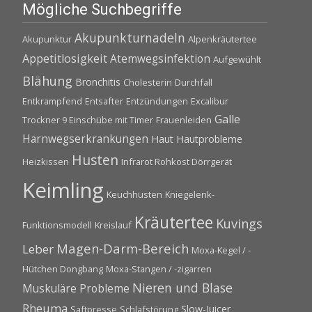
Mögliche Suchbegriffe
Akupunkturnadeln
Akupunktur
Alpenkräutertee
Appetitlosigkeit
Atemwegsinfektion
Aufgewühlt
Blähung
Bronchitis
Cholesterin
Durchfall
Entkrampfend
Entsafter
Entzündungen
Excalibur
Galle
Trockner 9 Einschübe mit Timer
Frauenleiden
Harnwegserkrankungen
Haut
Hautprobleme
Husten
Heizkissen
Infrarot Rohkost Dörrgerät
Keimling
Keuchhusten
Kniegelenk-
Kräutertee
Kuvings
Funktionsmodell
Kreislauf
Magen-Darm-Bereich
Leber
Moxa-Kegel / -
Hütchen Dongbang
Moxa-Stangen / -zigarren
Nieren und Blase
Muskuläre Probleme
Rheuma
Slow-Juicer
Saftpresse
Schlafstörung