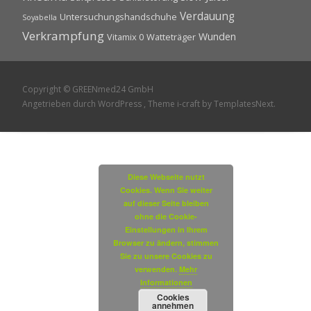
Verdauung
Untersuchungshandschuhe
Soyabella
Verkrampfung
Wunden
Vitamix 0
Watteträger
Copyright © GREENmed24 GmbH
Angetrieben durch WordPress
, Theme
i-craft
by TemplatesNext.
Diese Webseite nutzt
Cookies. Wenn Sie weiter
auf dieser Seite bleiben
ohne die Cookie-
Einstellungen in Ihrem
Browser zu ändern, stimmen
Sie zu unsere Cookies zu
verwenden.
Mehr
Informationen
Cookies
annehmen