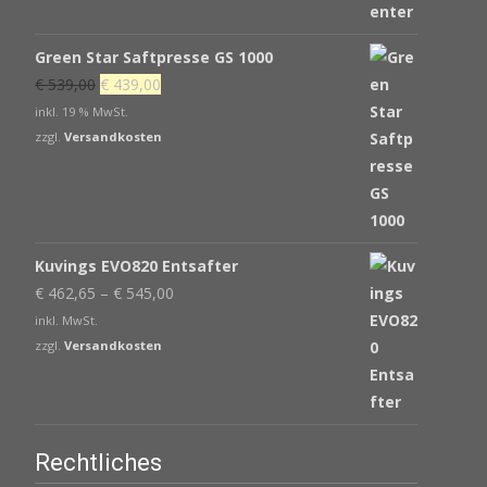
Green Star Saftpresse GS 1000
Ursprünglicher
Aktueller
€
539,00
€
439,00
Preis
Preis
inkl. 19 % MwSt.
war:
ist:
zzgl.
Versandkosten
€ 539,00
€ 439,00.
Kuvings EVO820 Entsafter
€
462,65
–
€
545,00
inkl. MwSt.
zzgl.
Versandkosten
Rechtliches