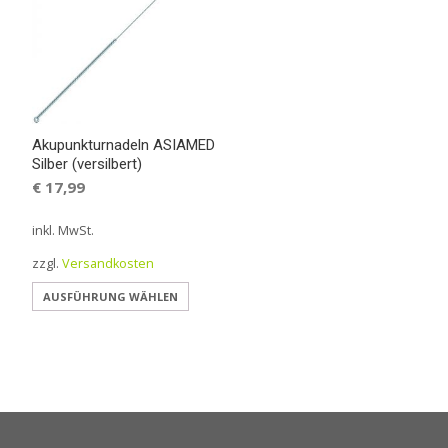
Akupunkturnadeln ASIAMED
Silber (versilbert)
€
17,99
inkl. MwSt.
zzgl.
Versandkosten
Dieses
AUSFÜHRUNG WÄHLEN
Produkt
weist
mehrere
Varianten
auf.
Die