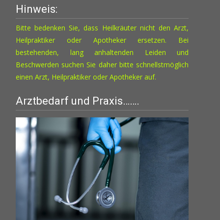
Hinweis:
Optionen
können
Bitte bedenken Sie, dass Heilkräuter nicht den Arzt,
auf
Heilpraktiker oder Apotheker ersetzen. Bei
der
bestehenden, lang anhaltenden Leiden und
Produktseite
Beschwerden suchen Sie daher bitte schnellstmöglich
gewählt
einen Arzt, Heilpraktiker oder Apotheker auf.
werden
Arztbedarf und Praxis…….