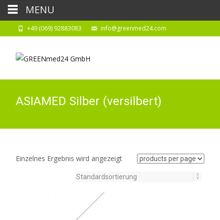
MENU
+49 (069) 92883083
info@greenmed24.com
ASIAMED Silber (versilbert)
Einzelnes Ergebnis wird angezeigt