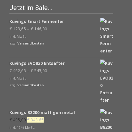
Jetzt im Sale…
Kuvings Smart Fermenter
€
123,65
–
€
146,00
inkl. MwSt.
zzgl.
Versandkosten
Kuvings EVO820 Entsafter
€
462,65
–
€
545,00
inkl. MwSt.
zzgl.
Versandkosten
Kuvings B8200 matt gun metal
Ursprünglicher
Aktueller
€
405,00
€
343,65
Preis
Preis
inkl. 19 % MwSt.