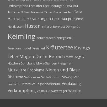
Entkrampfend
Entsafter
Entzündungen
Excalibur
Galle
Trockner 9 Einschübe mit Timer
Frauenleiden
Harnwegserkrankungen
Haut
Hautprobleme
Husten
Heizkissen
Infrarot Rohkost Dörrgerät
Keimling
Keuchhusten
Kniegelenk-
Kräutertee
Kuvings
Funktionsmodell
Kreislauf
Magen-Darm-Bereich
Leber
Moxa-Kegel / -
Hütchen Dongbang
Moxa-Stangen / -zigarren
Nieren und Blase
Muskuläre Probleme
Rheuma
Slow-Juicer
Saftpresse
Schlafstörung
Verdauung
Untersuchungshandschuhe
Soyabella
Verkrampfung
Wunden
Vitamix 0
Watteträger