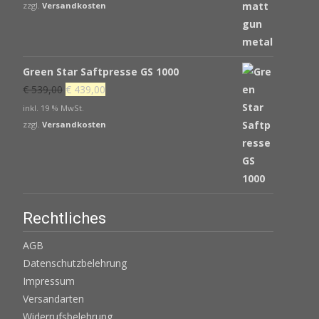
war:
ist:
zzgl.
Versandkosten
€ 405,00
€ 343,65.
Green Star Saftpresse GS 1000
Ursprünglicher
Aktueller
€
539,00
€
439,00
Preis
Preis
inkl. 19 % MwSt.
war:
ist:
zzgl.
Versandkosten
€ 539,00
€ 439,00.
Rechtliches
AGB
Datenschutzbelehrung
Impressum
Versandarten
Widerrufsbelehrung