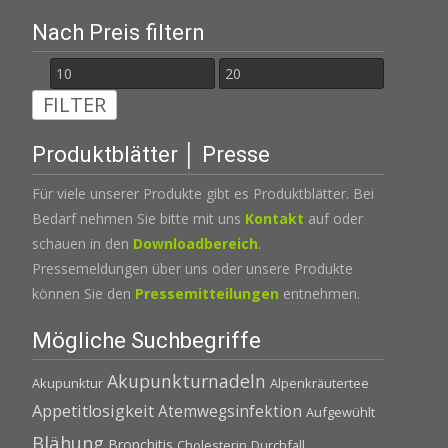
Nach Preis filtern
Min.
Max.
FILTER
Preis
Preis
Produktblätter │ Presse
Für viele unserer Produkte gibt es Produktblätter. Bei
Bedarf nehmen Sie bitte mit uns
Kontakt
auf oder
schauen in den
Downloadbereich
.
Pressemeldungen über uns oder unsere Produkte
können Sie den
Pressemitteilungen
entnehmen.
Mögliche Suchbegriffe
Akupunkturnadeln
Akupunktur
Alpenkräutertee
Appetitlosigkeit
Atemwegsinfektion
Aufgewühlt
Blähung
Bronchitis
Cholesterin
Durchfall