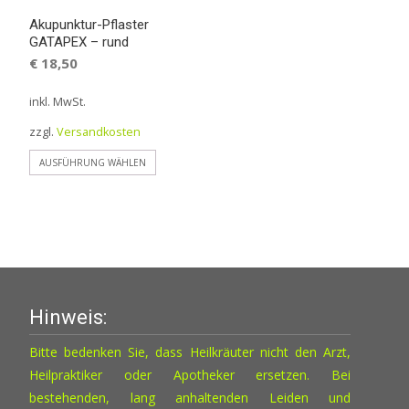
Akupunktur-Pflaster
GATAPEX – rund
€
18,50
inkl. MwSt.
zzgl.
Versandkosten
Dieses
AUSFÜHRUNG WÄHLEN
Produkt
weist
mehrere
Varianten
auf.
Die
Hinweis:
Optionen
können
Bitte bedenken Sie, dass Heilkräuter nicht den Arzt,
auf
Heilpraktiker oder Apotheker ersetzen. Bei
der
bestehenden, lang anhaltenden Leiden und