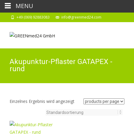
MENU
+49 (069) 92883083
info@greenmed24.com
Akupunktur-Pflaster GATAPEX -
rund
Einzelnes Ergebnis wird angezeigt