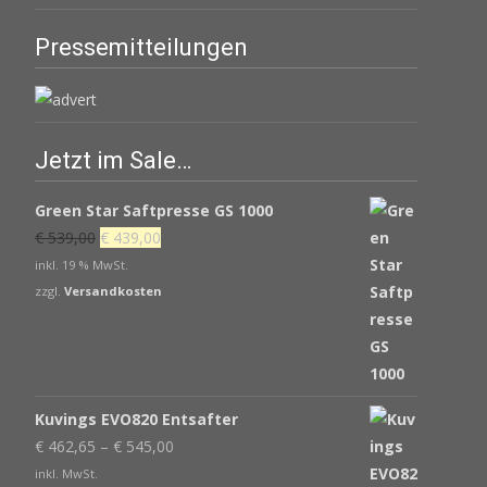
Pressemitteilungen
Jetzt im Sale…
Green Star Saftpresse GS 1000
Ursprünglicher
Aktueller
€
539,00
€
439,00
Preis
Preis
inkl. 19 % MwSt.
war:
ist:
zzgl.
Versandkosten
€ 539,00
€ 439,00.
Kuvings EVO820 Entsafter
€
462,65
–
€
545,00
inkl. MwSt.