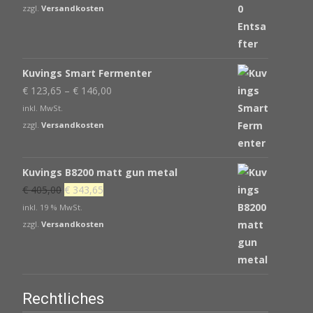
zzgl.
Versandkosten
Kuvings Smart Fermenter
€
123,65
–
€
146,00
inkl. MwSt.
zzgl.
Versandkosten
Kuvings B8200 matt gun metal
Ursprünglicher
Aktueller
€
405,00
€
343,65
Preis
Preis
inkl. 19 % MwSt.
war:
ist:
zzgl.
Versandkosten
€ 405,00
€ 343,65.
Rechtliches