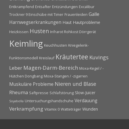
Entkrampfend
Entsafter
Entzündungen
Excalibur
Galle
Trockner 9 Einschübe mit Timer
Frauenleiden
Harnwegserkrankungen
Haut
Hautprobleme
Husten
Heizkissen
Infrarot Rohkost Dörrgerät
Keimling
Keuchhusten
Kniegelenk-
Kräutertee
Kuvings
Funktionsmodell
Kreislauf
Magen-Darm-Bereich
Leber
Moxa-Kegel / -
Hütchen Dongbang
Moxa-Stangen / -zigarren
Nieren und Blase
Muskuläre Probleme
Rheuma
Slow-Juicer
Saftpresse
Schlafstörung
Verdauung
Untersuchungshandschuhe
Soyabella
Verkrampfung
Wunden
Vitamix 0
Watteträger