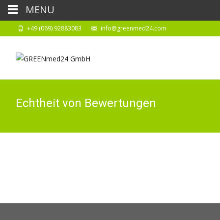
MENU
+49 (069) 92883083
info@greenmed24.com
Echtheit von Bewertungen