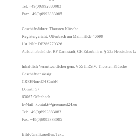
Tel: +49(0)6992883083
Fax: +49(0)6992883085
Geschäftsführer: Thorsten Klüsche
Registergericht: Offenbach am Main, HRB 46699
Ust-IdNr: DE286770326
Aufsichtsbehörde: RP Darmstadt, GH Erlaubnis n. § 52a Hessisches L
Inhaltlich Verantwortlicher gem. § 55 II RStV:
Thorsten Klüsche
Geschäftsansässig:
GREENmed24 GmbH
Domstr. 57
63067 Offenbach
E-Mail: kontakt@greenmed24.eu
Tel: +49(0)6992883083
Fax: +49(0)6992883085
Bild-/Grafikquellen/Text: