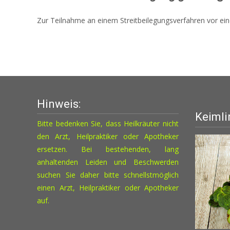
Zur Teilnahme an einem Streitbeilegungsverfahren vor einer
Hinweis:
Keimli
Bitte bedenken Sie, dass Heilkräuter nicht
den Arzt, Heilpraktiker oder Apotheker
ersetzen. Bei bestehenden, lang
anhaltenden Leiden und Beschwerden
suchen Sie daher bitte schnellstmöglich
einen Arzt, Heilpraktiker oder Apotheker
auf.