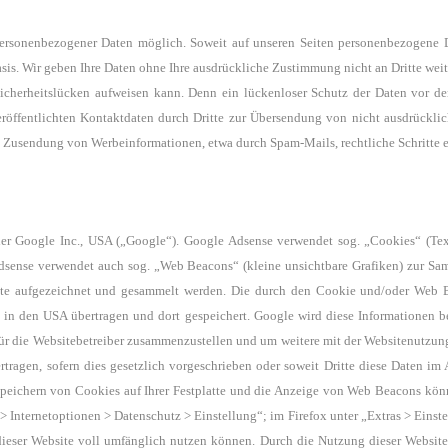
ersonenbezogener Daten möglich. Soweit auf unseren Seiten personenbezogene D
 Basis. Wir geben Ihre Daten ohne Ihre ausdrückliche Zustimmung nicht an Dritte wei
icherheitslücken aufweisen kann. Denn ein lückenloser Schutz der Daten vor dem
öffentlichten Kontaktdaten durch Dritte zur Übersendung von nicht ausdrücklich
en Zusendung von Werbeinformationen, etwa durch Spam-Mails, rechtliche Schritte e
er Google Inc., USA („Google“).
Google Adsense verwendet sog. „Cookies“ (Tex
sense verwendet auch sog. „Web Beacons“ (kleine unsichtbare Grafiken) zur S
te a
ufgezeichnet und gesammelt werden. Die durch den Cookie und/oder Web 
le in den USA
übertragen und dort gespeichert. Google wird diese Informationen 
ür die Websitebetreiber
zusammenzustellen und um weitere mit der Websitenutzung
tragen, sofern dies gesetzlich vorgeschrieben
oder soweit Dritte diese Daten im 
peichern von Cookies auf Ihrer Festplatte und die Anzeige
von Web Beacons könne
 > Internetoptionen > Datenschutz > Einstellung“;
im Firefox unter „Extras > Einst
 dieser Website voll umfänglich nutzen können.
Durch die Nutzung dieser Website 