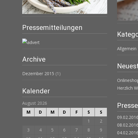
Pressemitteilungen
Katego
Allgemein
Archive
Neuest
Dezember 2015
(1)
Onlinesh
Herzlich 
Kalender
August 2026
Press
M
D
M
D
F
S
S
09.02.2016
1
2
08.02.2016
3
4
5
6
7
8
9
04.02.201