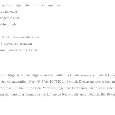
sweise aufgeführten Bild-/Grafikquellen:
w.balanox.at
flegerhof.com
keimling
.
de
tur Tirol │ www.emediacat.com
ol │ www.emediacat.com
Tirol │ www.emediacat.com
die Richtigkeit,
Vollständigkeit und Aktualität der Inhalte können wir jedoch ke
tzen verantwortlich. Nach §§ 8 bis 10 TMG sind wir als Diensteanbieter
jedoch ni
tswidrige Tätigkeit hinweisen.
Verpflichtungen zur Entfernung oder Sperrung de
 dem Zeitpunkt
der Kenntnis einer konkreten Rechtsverletzung möglich. Bei Bek