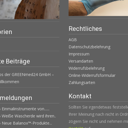
Rechtliches
rien
AGB
Datenschutzbelehrung
Impressum
e Beiträge
Versandarten
Widerrufsbelehrung
ops der GREENmed24 GmbH –
Online-Widerrufsformular
Willkommen
Zahlungsarten
Kontakt
emeldungen
Sollten Sie irgendetwas feststel
 Einmalinstrumente von......
Ihrer Meinung nach nicht in Ordn
 Weiße Wascherde wird ihren..
zögern Sie nicht und nehmen mi
6 Neue Balanox™-Produkte...