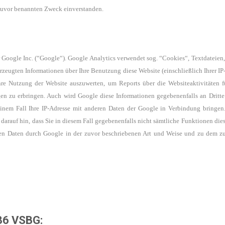
zuvor benannten Zweck einverstanden.
 Google Inc. (“Google“).
Google Analytics verwendet sog. “Cookies“, Textdateien
erzeugten
Informationen über Ihre Benutzung diese Website (einschließlich Ihrer IP
re Nutzung der Website auszuwerten, um Reports über die Websiteaktivitäten f
gen zu erbringen. Auch wird Google diese Informationen gegebenenfalls an Dritte
inem Fall Ihre IP-Adresse mit anderen Daten der Google in Verbindung bringe
 darauf hin, dass Sie in diesem Fall gegebenenfalls nicht sämtliche
Funktionen dies
nen Daten durch Google in der zuvor beschriebenen Art
und Weise und zu dem zu
 36 VSBG: