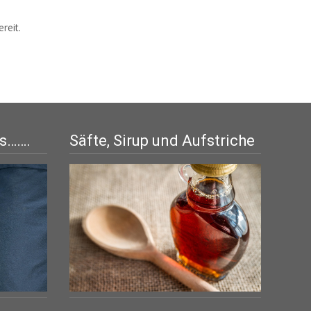
reit.
is…….
Säfte, Sirup und Aufstriche