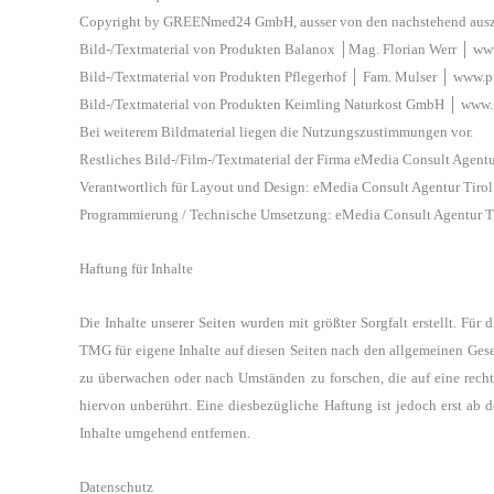
Copyright by GREENmed24 GmbH, ausser von den nachstehend auszug
Bild-/Textmaterial von Produkten Balanox │Mag. Florian Werr │ ww
Bild-/Textmaterial von Produkten Pflegerhof │ Fam. Mulser │ www.p
Bild-/Textmaterial von Produkten
Keimling Naturkost GmbH
│
www.
Bei weiterem Bildmaterial liegen die Nutzungszustimmungen vor.
Restliches Bild-/Film-/Textmaterial der Firma eMedia Consult Agen
Verantwortlich für Layout und Design: eMedia Consult Agentur Tir
Programmierung / Technische Umsetzung: eMedia Consult Agentur 
Haftung für Inhalte
Die Inhalte unserer Seiten wurden mit größter Sorgfalt erstellt. Für 
TMG für eigene Inhalte auf diesen Seiten
nach den allgemeinen Gese
zu überwachen
oder nach Umständen zu forschen, die auf eine rech
hiervon unberührt. Eine diesbezügliche Haftung ist jedoch erst ab
Inhalte umgehend entfernen.
Datenschutz