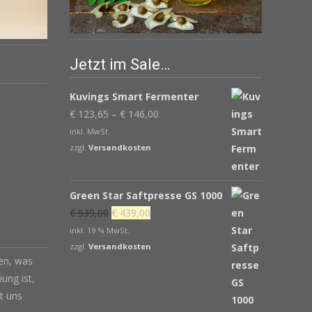
Jetzt im Sale…
Kuvings Smart Fermenter
€
123,65
–
€
146,00
inkl. MwSt.
zzgl.
Versandkosten
Green Star Saftpresse GS 1000
Ursprünglicher
Aktueller
€
539,00
€
439,00
Preis
Preis
inkl. 19 % MwSt.
war:
ist:
zzgl.
Versandkosten
len, was
€ 539,00
€ 439,00.
ung ist,
t uns