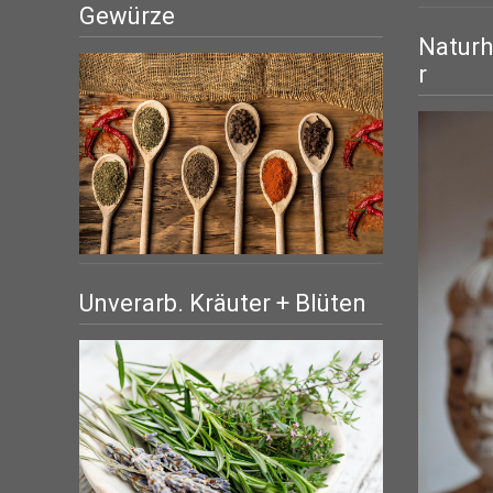
Gewürze
Naturh
r
Unverarb. Kräuter + Blüten