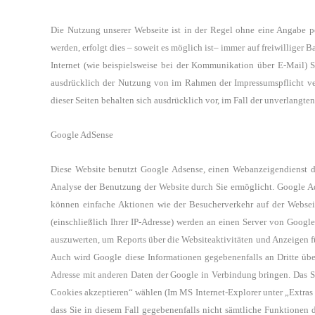
Die Nutzung unserer Webseite ist in der Regel ohne eine Angabe p
werden, erfolgt dies – soweit es möglich ist– immer auf freiwilliger
Internet (wie beispielsweise bei der Kommunikation über E-Mail) S
ausdrücklich der Nutzung von im Rahmen der Impressumspflicht ver
dieser Seiten behalten sich ausdrücklich vor, im Fall der unverlangt
Google AdSense
Diese Website benutzt Google Adsense, einen Webanzeigendienst d
Analyse der Benutzung der Website durch Sie ermöglicht.
Google Ad
können einfache Aktionen wie der Besucherverkehr auf der Websei
(einschließlich Ihrer IP-Adresse) werden an einen Server von Goog
auszuwerten, um Reports über die Websiteaktivitäten und Anzeigen f
Auch wird Google diese Informationen gegebenenfalls an Dritte über
Adresse mit
anderen Daten der Google in Verbindung bringen. Das S
Cookies akzeptieren“
wählen (Im MS Internet-Explorer unter „Extras
dass Sie in diesem Fall gegebenenfalls nicht sämtliche Funktionen